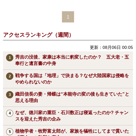
1
アクセスランキング（週間）
更新：08月06日 00:05
秀吉の没後、家康は本当に豹変したのか？ 五大老・五
奉行と遺言書の中身
戦争する国は「地理」で決まる？なぜ大陸国家は侵略を
やめられないのか
織田信長の妻・帰蝶は“本能寺の変の後も生きていた”と
思える理由
なぜ、徳川家の重臣・石川数正は寝返ったのか? チャン
スを迎えた秀吉の企み
植物学者・牧野富太郎が、家族を犠牲にしてまで貫いた