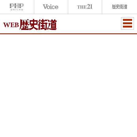
ME
NU