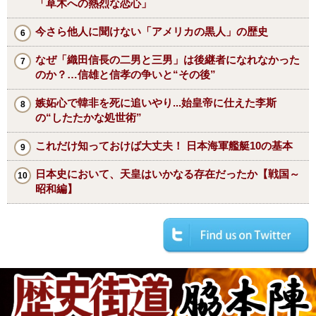
「草木への熱烈な恋心」
今さら他人に聞けない「アメリカの黒人」の歴史
なぜ「織田信長の二男と三男」は後継者になれなかった
のか？…信雄と信孝の争いと“その後”
嫉妬心で韓非を死に追いやり...始皇帝に仕えた李斯
の“したたかな処世術”
これだけ知っておけば大丈夫！ 日本海軍艦艇10の基本
日本史において、天皇はいかなる存在だったか【戦国～
昭和編】