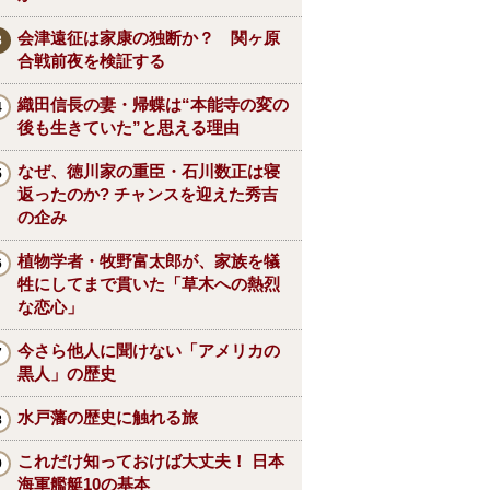
会津遠征は家康の独断か？ 関ヶ原
合戦前夜を検証する
織田信長の妻・帰蝶は“本能寺の変の
後も生きていた”と思える理由
なぜ、徳川家の重臣・石川数正は寝
返ったのか? チャンスを迎えた秀吉
の企み
植物学者・牧野富太郎が、家族を犠
牲にしてまで貫いた「草木への熱烈
な恋心」
今さら他人に聞けない「アメリカの
黒人」の歴史
水戸藩の歴史に触れる旅
これだけ知っておけば大丈夫！ 日本
海軍艦艇10の基本