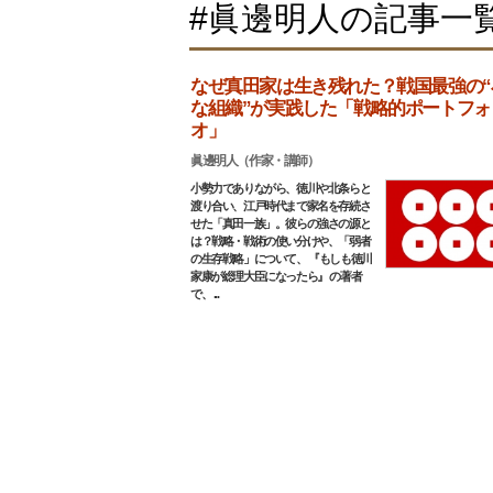
#眞邊明人の記事一
なぜ真田家は生き残れた？戦国最強の“
な組織”が実践した「戦略的ポートフォ
オ」
眞邊明人（作家・講師）
小勢力でありながら、徳川や北条らと
渡り合い、江戸時代まで家名を存続さ
せた「真田一族」。彼らの強さの源と
は？戦略・戦術の使い分けや、「弱者
の生存戦略」について、 『もしも徳川
家康が総理大臣になったら』 の著者
で、 ...