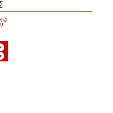
覧
小さ
リ