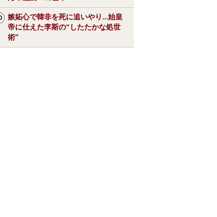
嫉妬心で韓非を死に追いやり...始皇
帝に仕えた李斯の“したたかな処世
術”