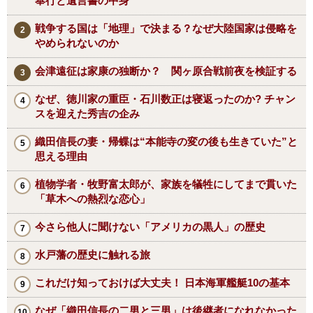
奉行と遺言書の中身
戦争する国は「地理」で決まる？なぜ大陸国家は侵略を
やめられないのか
会津遠征は家康の独断か？ 関ヶ原合戦前夜を検証する
なぜ、徳川家の重臣・石川数正は寝返ったのか? チャン
スを迎えた秀吉の企み
織田信長の妻・帰蝶は“本能寺の変の後も生きていた”と
思える理由
植物学者・牧野富太郎が、家族を犠牲にしてまで貫いた
「草木への熱烈な恋心」
今さら他人に聞けない「アメリカの黒人」の歴史
水戸藩の歴史に触れる旅
これだけ知っておけば大丈夫！ 日本海軍艦艇10の基本
なぜ「織田信長の二男と三男」は後継者になれなかった