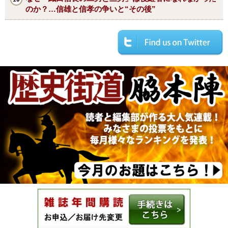
のか？…信雄と信孝の争いと“その後”