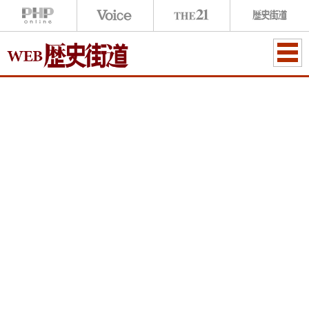
ME
NU