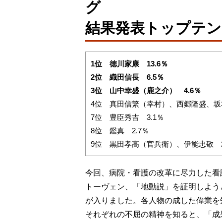
グ
結果発表トップテン
1位 徳川家康 13.6％
2位 織田信長 6.5％
3位 山中幸盛（鹿之介） 4.6％
4位 真田信繁（幸村）、西郷隆盛、坂本
7位 豊臣秀吉 3.1％
8位 鑑真 2.7％
9位 黒田孝高（官兵衛）、伊能忠敬 2
今回、病院・看護の改革に尽力した看
トーヴェン、「地動説」を証明しよう
が入りました。各人物の成した偉業を
それぞれの不屈の精神を知ると、「成