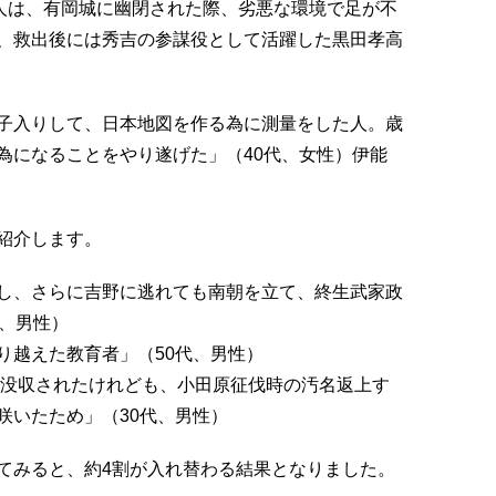
1人は、有岡城に幽閉された際、劣悪な環境で足が不
、救出後には秀吉の参謀役として活躍した黒田孝高
子入りして、日本地図を作る為に測量をした人。歳
為になることをやり遂げた」（40代、女性）伊能
紹介します。
し、さらに吉野に逃れても南朝を立て、終生武家政
代、男性）
り越えた教育者」（50代、男性）
を没収されたけれども、小田原征伐時の汚名返上す
咲いたため」（30代、男性）
てみると、約4割が入れ替わる結果となりました。