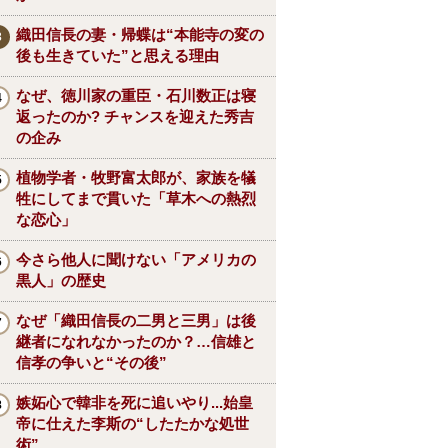
織田信長の妻・帰蝶は“本能寺の変の
後も生きていた”と思える理由
なぜ、徳川家の重臣・石川数正は寝
返ったのか? チャンスを迎えた秀吉
の企み
植物学者・牧野富太郎が、家族を犠
牲にしてまで貫いた「草木への熱烈
な恋心」
今さら他人に聞けない「アメリカの
黒人」の歴史
なぜ「織田信長の二男と三男」は後
継者になれなかったのか？…信雄と
信孝の争いと“その後”
嫉妬心で韓非を死に追いやり...始皇
帝に仕えた李斯の“したたかな処世
術”