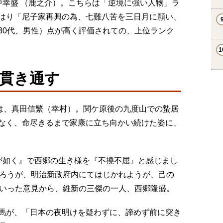
中幸盛 （鹿之介）。こちらは「逆境に強い人物」ラ
はり「尼子家再興の為、七難八苦を三日月に願い、
30代、男性）点が高く評価されての、上位ランク
貫き通す
目は、真田信繁（幸村）。関ケ原後の九度山での蟄居
なく、命尽きるまで家康に立ち向かい続けた姿に、
が如く』で西郷の生き様を『不撓不屈』と感じまし
なろうが、明治新政府内にてはじかれようが、己の
といった意見から、維新の三傑の一人、西郷隆盛。
馬が、「日本の夜明けを疑わずに、諦めず前に突き