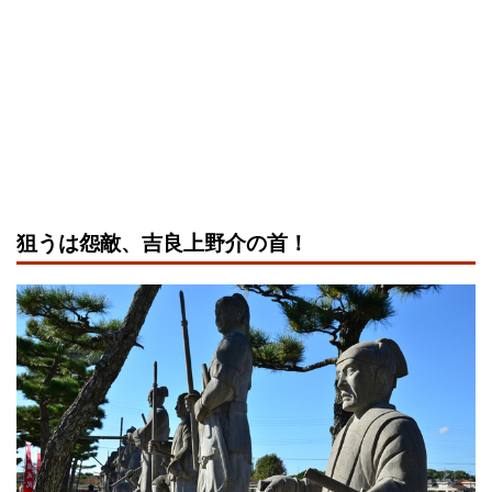
狙うは怨敵、吉良上野介の首！