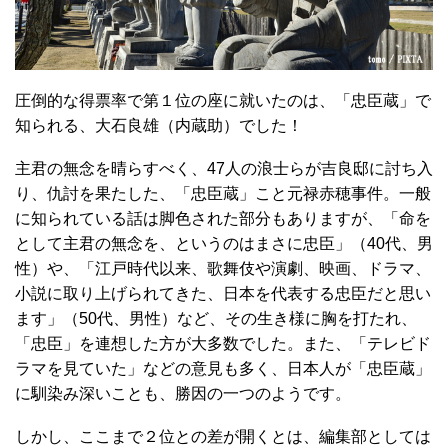
圧倒的な得票率で第１位の座に就いたのは、「忠臣蔵」で
知られる、大石良雄（内蔵助）でした！
主君の無念を晴らすべく、47人の浪士らが吉良邸に討ち入
り、仇討を果たした、「忠臣蔵」こと元禄赤穂事件。一般
に知られている話は脚色された部分もありますが、「命を
として主君の無念を、というのはまさに忠臣」（40代、男
性）や、「江戸時代以来、歌舞伎や演劇、映画、ドラマ、
小説に取り上げられてきた、日本を代表する忠臣だと思い
ます」（50代、男性）など、その生き様に胸を打たれ、
「忠臣」を連想した方が大多数でした。また、「テレビド
ラマを見ていた」などの意見も多く、日本人が「忠臣蔵」
に馴染み深いことも、勝因の一つのようです。
しかし、ここまで２位との差が開くとは、編集部としては