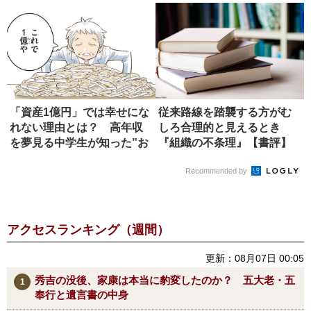
「資産1億円」では幸せにな
従来路線を踏襲する方がむ
れない理由とは？ 高年収
しろ合理的と見えるとき
を夢見る中学生が知った”お
『組織の不条理』【書評】
金の...
Recommended by
アクセスランキング（週間）
更新：08月07日 00:05
秀吉の没後、家康は本当に豹変したのか？ 五大老・五
奉行と遺言書の中身