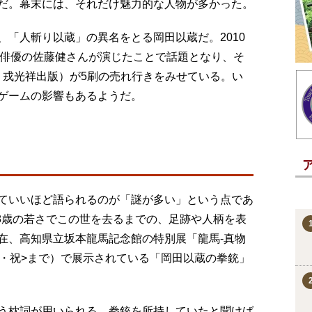
だ。幕末には、それだけ魅力的な人物が多かった。
「人斬り以蔵」の異名をとる岡田以蔵だ。2010
気俳優の佐藤健さんが演じたことで話題となり、そ
年、戎光祥出版）が5刷の売れ行きをみせている。い
ゲームの影響もあるようだ。
ていいほど語られるのが「謎が多い」という点であ
28歳の若さでこの世を去るまでの、足跡や人柄を表
在、高知県立坂本龍馬記念館の特別展「龍馬‐真物
<月・祝>まで）で展示されている「岡田以蔵の拳銃」
う枕詞が用いられる。拳銃を所持していたと聞けば