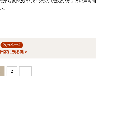
たから累が及ばなかったのではないか」との声も聞
い。
次のページ
田家に残る謎 >
1
2
→