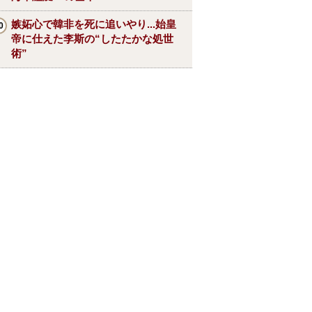
嫉妬心で韓非を死に追いやり...始皇
帝に仕えた李斯の“したたかな処世
術”