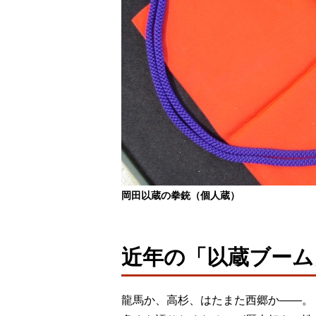
岡田以蔵の拳銃（個人蔵）
近年の「以蔵ブーム
龍馬か、高杉、はたまた西郷か――。