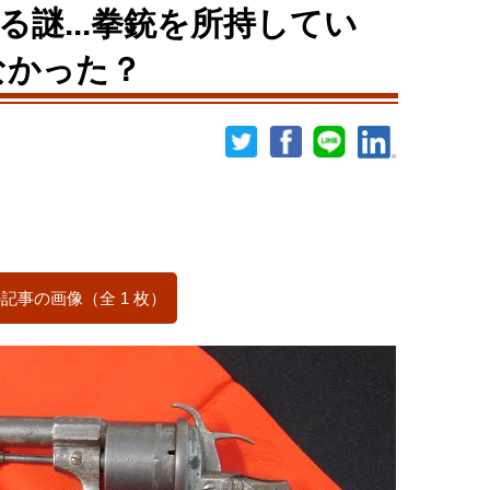
謎...拳銃を所持してい
なかった？
記事の画像（全 1 枚）