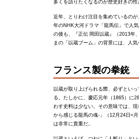
多くを語りたくなるのが歴史好きの性
近年、とりわけ注目を集めているのが、
年のNHK大河ドラマ「龍馬伝」で人
の後も、『正伝 岡田以蔵』（2013
まの「以蔵ブーム」の背景には、人気
フランス製の拳銃
以蔵が取り上げられる際、必ずといっ
る。たしかに、慶応元年（1865）に
わす史料は少ない。その意味では、現
から感じる龍馬の魂‐」（12月24日
は非常に貴重だ。
以蔵といえば、つねに「人斬り」とい