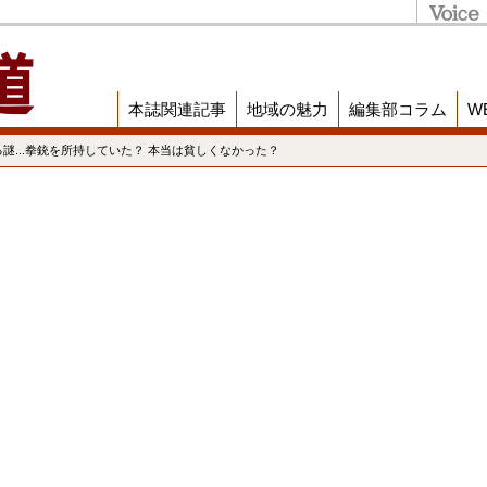
本誌関連記事
地域の魅力
編集部コラム
W
謎...拳銃を所持していた？ 本当は貧しくなかった？