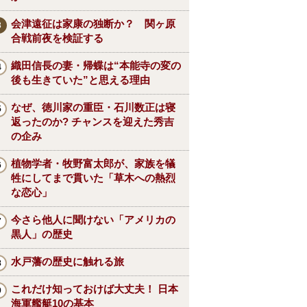
会津遠征は家康の独断か？ 関ヶ原
合戦前夜を検証する
織田信長の妻・帰蝶は“本能寺の変の
後も生きていた”と思える理由
なぜ、徳川家の重臣・石川数正は寝
返ったのか? チャンスを迎えた秀吉
の企み
植物学者・牧野富太郎が、家族を犠
牲にしてまで貫いた「草木への熱烈
な恋心」
今さら他人に聞けない「アメリカの
黒人」の歴史
水戸藩の歴史に触れる旅
これだけ知っておけば大丈夫！ 日本
海軍艦艇10の基本