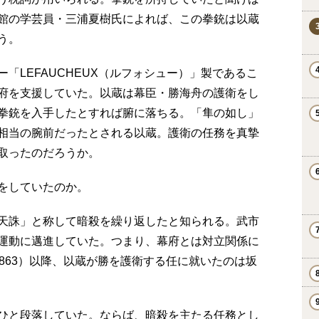
館の学芸員・三浦夏樹氏によれば、この拳銃は以蔵
う。
「LEFAUCHEUX（ルフォシュー）」製であるこ
府を支援していた。以蔵は幕臣・勝海舟の護衛をし
拳銃を入手したとすれば腑に落ちる。「隼の如し」
相当の腕前だったとされる以蔵。護衛の任務を真摯
取ったのだろうか。
をしていたのか。
天誅」と称して暗殺を繰り返したと知られる。武市
運動に邁進していた。つまり、幕府とは対立関係に
863）以降、以蔵が勝を護衛する任に就いたのは坂
ひと段落していた。ならば、暗殺を主たる任務とし