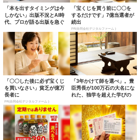
「本を出すタイミングは今
「宝くじを買う前に〇〇を
しかない」出版不況とAI時
するだけです」7億当選者が
代、プロが語る出版を急ぐ
続出
べき理...
PR(合同会社デジタルファーム )
「〇〇した後に必ず宝くじ
「3年かけて師を選べ」。豊
を買いなさい」貧乏が億万
臣秀長が100万石の大名にな
長者に
れた、独学を超えた学びの
正...
PR(合同会社デジタルファーム )