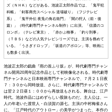
ズ（ＮＨＫ）などがある。池波正太郎作品では、「鬼平犯
科帳」「剣客商売スペシャル 道場破り」（フジテレビ
系）、「鬼平外伝 夜兎の角右衛門」「闇の狩人（前・後
篇）」（時代劇専門チャンネル制作）に出演。「信濃のコ
ロンボ」（テレビ東京）、「赤かぶ検事」「釣り刑事」
（ＴＢＳ）などの人気テレビシリーズでは、主演を務めて
いる。「うさぎドロップ」「坂道のアポロン」等、映画に
も数多く出演。
池波正太郎の戯曲『雨の首ふり坂』が、時代劇専門チャン
ネル開局20周年記念作品として初映像化される。時代劇専
門チャンネルと日本映画専門チャンネルで、７月２１日夜
７：３０から同時放送、さらに、時代劇専門チャンネルで
は翌２２日昼１：００から再放送もされる。舞台は、江戸
時代。池波作品にはめずらしい股旅ものだ。主人公は、一
人の年老いた渡世人・白須賀の源七。主演の中村梅雀さん
に、「江戸時代のアウトロー」の美学がつまった、本作の