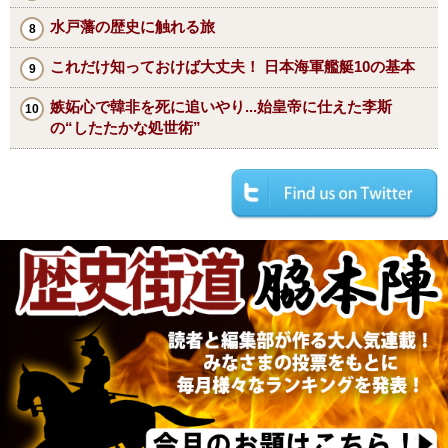
水戸藩の歴史に触れる旅
これだけ知っておけば大丈夫！ 日本海軍艦艇10の基本
嫉妬心で韓非を死に追いやり...始皇帝に仕えた李斯
の“したたかな処世術”