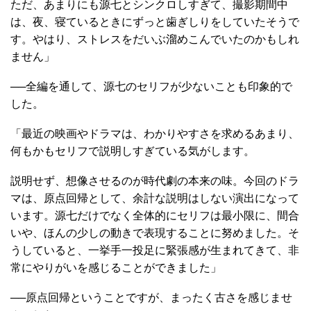
ただ、あまりにも源七とシンクロしすぎて、撮影期間中
は、夜、寝ているときにずっと歯ぎしりをしていたそうで
す。やはり、ストレスをだいぶ溜めこんでいたのかもしれ
ません」
──全編を通して、源七のセリフが少ないことも印象的で
した。
「最近の映画やドラマは、わかりやすさを求めるあまり、
何もかもセリフで説明しすぎている気がします。
説明せず、想像させるのが時代劇の本来の味。今回のドラ
マは、原点回帰として、余計な説明はしない演出になって
います。源七だけでなく全体的にセリフは最小限に、間合
いや、ほんの少しの動きで表現することに努めました。そ
うしていると、一挙手一投足に緊張感が生まれてきて、非
常にやりがいを感じることができました」
──原点回帰ということですが、まったく古さを感じませ