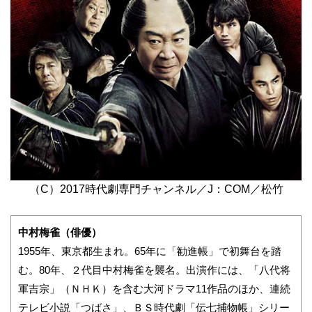
（C）2017時代劇専門チャンネル／J：COM／松竹
中村梅雀（俳優）
1955年、東京都生まれ。65年に「勧進帳」で初舞台を踏
む。80年、２代目中村梅雀を襲名。出演作には、「八代将
軍吉宗」（ＮＨＫ）を含む大河ドラマ11作品のほか、連続
テレビ小説「つばさ」、ＢＳ時代劇「伝七捕物帳」シリー