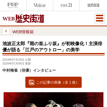
ME
NU
WEB情報箱
池波正太郎『雨の首ふり坂』が初映像化！主演俳
優が語る「江戸のアウトロー」の美学
2018年07月18日 公開
2026年07月06日 更新
中村梅雀（俳優）インタビュー
この記事の画像（全 1 枚）