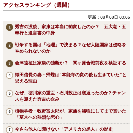
アクセスランキング（週間）
更新：08月08日 00:05
秀吉の没後、家康は本当に豹変したのか？ 五大老・五
奉行と遺言書の中身
戦争する国は「地理」で決まる？なぜ大陸国家は侵略を
やめられないのか
会津遠征は家康の独断か？ 関ヶ原合戦前夜を検証する
織田信長の妻・帰蝶は“本能寺の変の後も生きていた”と
思える理由
なぜ、徳川家の重臣・石川数正は寝返ったのか? チャン
スを迎えた秀吉の企み
植物学者・牧野富太郎が、家族を犠牲にしてまで貫いた
「草木への熱烈な恋心」
今さら他人に聞けない「アメリカの黒人」の歴史