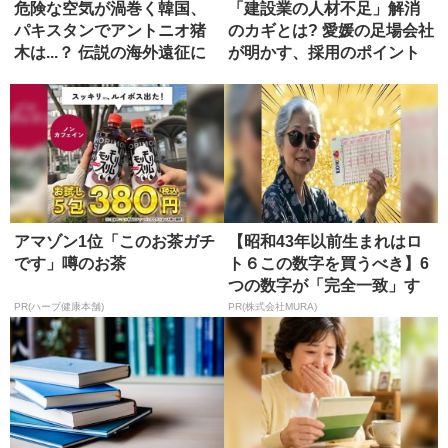
危険な空気が渦巻く韓国、
「建設業の人材不足」解消
パキスタンでアントニオ猪
のカギとは? 愛媛の足場会社
木は...？ 伝説の海外遠征に
が明かす、採用のポイント
同...
アマゾン1位「このお茶ガチ
【昭和43年以前生まれはロ
です」噂のお茶
ト６この数字を買うべき】6
つの数字が「完全一致」す
る方...
PR(ハーブ健康本舗)
PR(株式会社MURA)