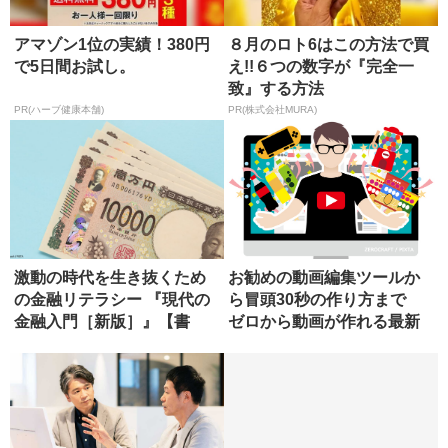
アマゾン1位の実績！380円
８月のロト6はこの方法で買
で5日間お試し。
え!!６つの数字が『完全一
致』する方法
PR(ハーブ健康本舗)
PR(株式会社MURA)
激動の時代を生き抜くため
お勧めの動画編集ツールか
の金融リテラシー 『現代の
ら冒頭30秒の作り方まで
金融入門［新版］』【書
ゼロから動画が作れる最新
評】
ツール...