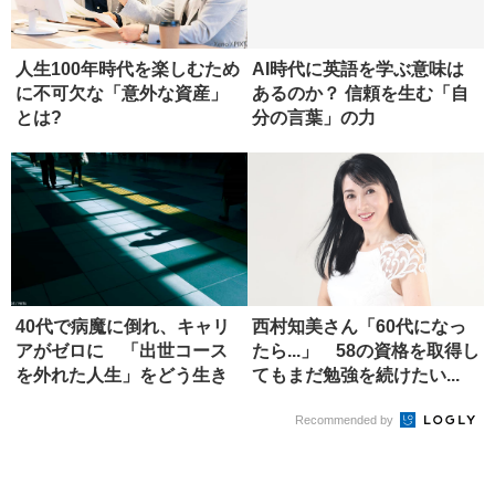
人生100年時代を楽しむため
AI時代に英語を学ぶ意味は
に不可欠な「意外な資産」
あるのか？ 信頼を生む「自
とは?
分の言葉」の力
40代で病魔に倒れ、キャリ
西村知美さん「60代になっ
アがゼロに 「出世コース
たら...」 58の資格を取得し
を外れた人生」をどう生き
てもまだ勉強を続けたい...
るか
Recommended by