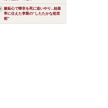
嫉妬心で韓非を死に追いやり...始皇
帝に仕えた李斯の“したたかな処世
術”