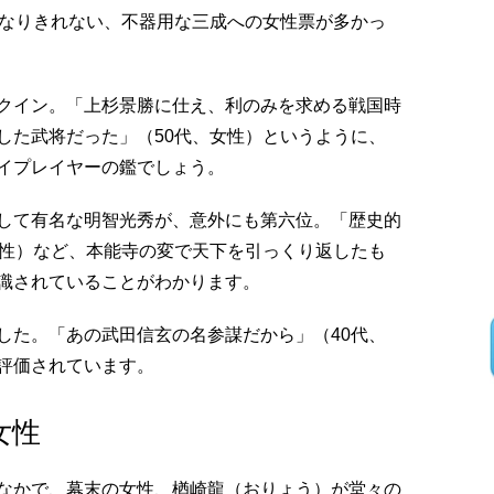
はなりきれない、不器用な三成への女性票が多かっ
クイン。「上杉景勝に仕え、利のみを求める戦国時
した武将だった」（50代、女性）というように、
イプレイヤーの鑑でしょう。
して有名な明智光秀が、意外にも第六位。「歴史的
女性）など、本能寺の変で天下を引っくり返したも
識されていることがわかります。
した。「あの武田信玄の名参謀だから」（40代、
評価されています。
女性
なかで、幕末の女性、楢崎龍（おりょう）が堂々の