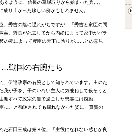
とあるように、信長の草履取りから始まった秀吉。
に成り上がった珍しい例かもしれません。
位。秀吉の陰に隠れがちですが、「秀吉と家臣の間
事実、秀長が死去してから内紛によって家中がバラ
、彼の死によって豊臣の天下に陰りが……との意見
……戦国の右腕たち
で、伊達政宗の右腕として知られています。主のた
た我が子を、子のいない主人に気兼ねして殺そうと
生涯すべて政宗の側で過ごした忠義には感動」
家臣に、と勧誘されても揺れなかった姿に、賞賛の
れた石田三成は第８位。「主役になれない感じが良