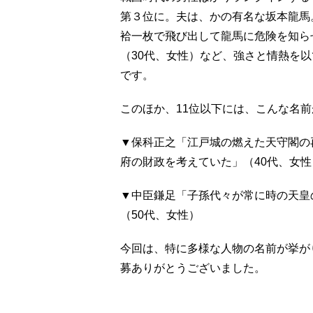
第３位に。夫は、かの有名な坂本龍馬
袷一枚で飛び出して龍馬に危険を知ら
（30代、女性）など、強さと情熱を
です。
このほか、11位以下には、こんな名
▼保科正之「江戸城の燃えた天守閣の
府の財政を考えていた」（40代、女性
▼中臣鎌足「子孫代々が常に時の天皇
（50代、女性）
今回は、特に多様な人物の名前が挙が
募ありがとうございました。