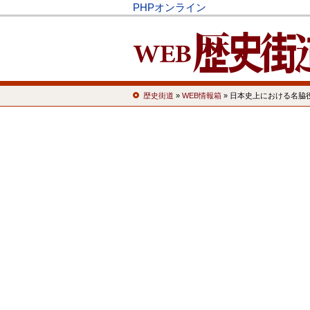
PHPオンライン
歴史街道
»
WEB情報箱
» 日本史上における名脇