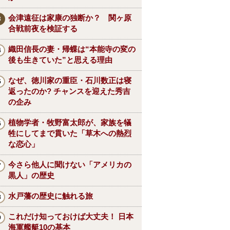
会津遠征は家康の独断か？ 関ヶ原
合戦前夜を検証する
織田信長の妻・帰蝶は“本能寺の変の
後も生きていた”と思える理由
なぜ、徳川家の重臣・石川数正は寝
返ったのか? チャンスを迎えた秀吉
の企み
植物学者・牧野富太郎が、家族を犠
牲にしてまで貫いた「草木への熱烈
な恋心」
今さら他人に聞けない「アメリカの
黒人」の歴史
水戸藩の歴史に触れる旅
これだけ知っておけば大丈夫！ 日本
海軍艦艇10の基本