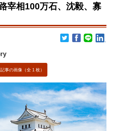
路宰相100万石、沈毅、寡
ry
記事の画像（全 1 枚）