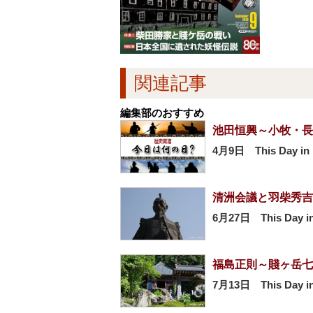
関連記事
編集部のおすすめ
池田恒興～小牧・長
4月9日 This Day in 
清洲会議と羽柴秀吉
6月27日 This Day in
福島正則～賤ヶ岳七
7月13日 This Day in