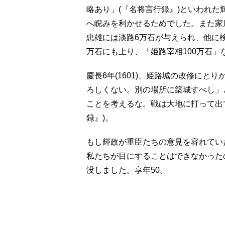
略あり」(『名将言行録』)といわれ
へ睨みを利かせるためでした。また家
忠雄には淡路6万石が与えられ、他に
万石にも上り、「姫路宰相100万石」
慶長6年(1601)、姫路城の改修に
ろしくない。別の場所に築城すべし」
ことを考えるな。戦は大地に打って出
録』)。
もし輝政が重臣たちの意見を容れてい
私たちが目にすることはできなかった
没しました。享年50。