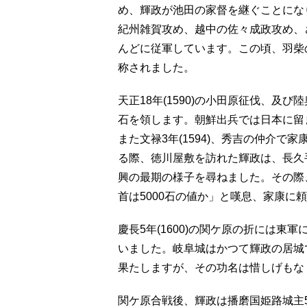
め、輝政が池田の家督を継ぐことにな
紀州雑賀攻め、越中の佐々成政攻め、
んどに従軍しています。この頃、羽柴
称されました。
天正18年(1590)の小田原征伐、及び
石を領します。朝鮮出兵では日本に留
また文禄3年(1594)、秀吉の仲介で
る際、徳川屋敷を訪れた輝政は、長久
興の最期の様子を尋ねました。その際、
首は5000石の値か」と嘆息、家康に
慶長5年(1600)の関ケ原の折には
いました。岐阜城はかつて輝政の居城
果たしますが、その功名は惜しげもな
関ケ原合戦後、輝政は播磨国姫路城主