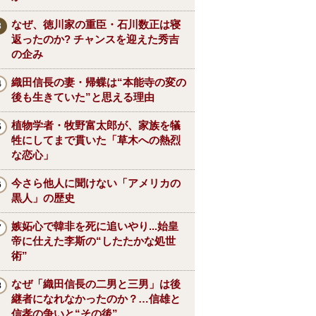
なぜ、徳川家の重臣・石川数正は寝
返ったのか? チャンスを迎えた秀吉
の企み
織田信長の妻・帰蝶は“本能寺の変の
後も生きていた”と思える理由
植物学者・牧野富太郎が、家族を犠
牲にしてまで貫いた「草木への熱烈
な恋心」
今さら他人に聞けない「アメリカの
黒人」の歴史
嫉妬心で韓非を死に追いやり...始皇
帝に仕えた李斯の“したたかな処世
術”
なぜ「織田信長の二男と三男」は後
継者になれなかったのか？…信雄と
信孝の争いと“その後”