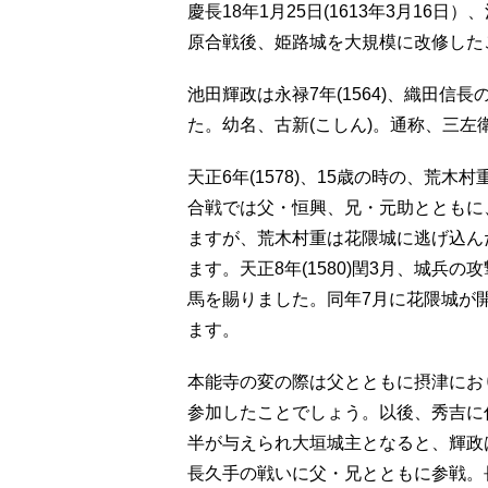
慶長18年1月25日(1613年3月1
原合戦後、姫路城を大規模に改修した
池田輝政は永禄7年(1564)、織田
た。幼名、古新(こしん)。通称、三
天正6年(1578)、15歳の時の、荒
合戦では父・恒興、兄・元助とともに
ますが、荒木村重は花隈城に逃げ込ん
ます。天正8年(1580)閏3月、城
馬を賜りました。同年7月に花隈城が
ます。
本能寺の変の際は父とともに摂津にお
参加したことでしょう。以後、秀吉に仕
半が与えられ大垣城主となると、輝政は
長久手の戦いに父・兄とともに参戦。