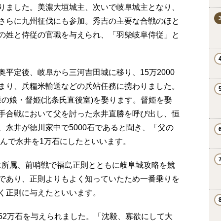
りました。美濃大垣城主、次いで岐阜城主となり、
さらに九州征伐にも参加。秀吉の主要な合戦のほと
の姓と侍従の官職を与えられ、「羽柴岐阜侍従」と
陸奥平定後、岐阜から三河吉田城に移り、15万2000
まり、兵糧米輸送などの兵站任務に携わりました。
家康の娘・督姫(北条氏直後室)を娶ります。督姫を娶
手合戦において父を討った永井直勝を呼び出し、恒
永井が徳川家中で5000石であると聞き、「父の
頼んで永井を1万石にしたといいます。
東軍に所属、前哨戦で福島正則とともに岐阜城攻略を競
であり、正則よりもよく知っていたため一番乗りを
く正則に与えたといいます。
52万石を与えられました。「沈毅、寡欲にして大