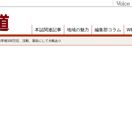
本誌関連記事
地域の魅力
編集部コラム
W
路宰相100万石、沈毅、寡欲にして大略あり