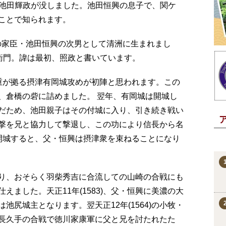
6日）、池田輝政が没しました。池田恒興の息子で、関ケ
ことで知られます。
信長の家臣・池田恒興の次男として清洲に生まれまし
左衛門。諱は最初、照政と書いています。
木村重が拠る摂津有岡城攻めが初陣と思われます。この
、倉橋の砦に詰めました。 翌年、有岡城は開城し
だため、池田親子はその付城に入り、引き続き戦い
兵の攻撃を兄と協力して撃退し、この功により信長から名
開城すると、父・恒興は摂津衆を束ねることになり
り、おそらく羽柴秀吉に合流しての山崎の合戦にも
えました。天正11年(1583)、父・恒興に美濃の大
池尻城主となります。翌天正12年(1564)の小牧・
長久手の合戦で徳川家康軍に父と兄を討たれたた