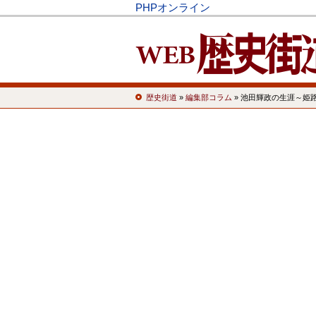
PHPオンライン
歴史街道
»
編集部コラム
» 池田輝政の生涯～姫