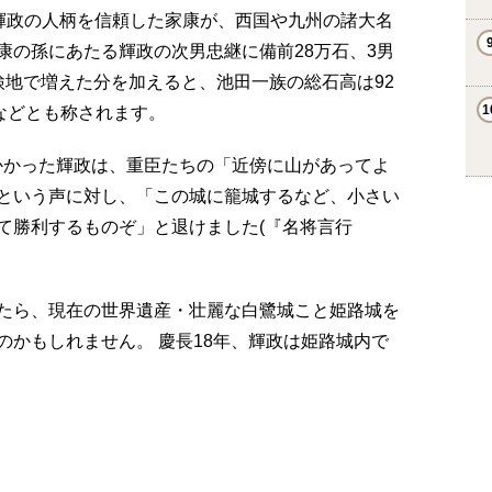
た輝政の人柄を信頼した家康が、西国や九州の諸大名
康の孫にあたる輝政の次男忠継に備前28万石、3男
検地で増えた分を加えると、池田一族の総石高は92
などとも称されます。
とりかかった輝政は、重臣たちの「近傍に山があってよ
という声に対し、「この城に籠城するなど、小さい
て勝利するものぞ」と退けました(『名将言行
たら、現在の世界遺産・壮麗な白鷺城こと姫路城を
のかもしれません。 慶長18年、輝政は姫路城内で