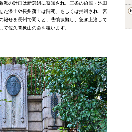
尊攘過激派の計画は新選組に察知され、三条の旅籠・池田
せた浪士や長州藩士は闘死、もしくは捕縛され、宮
の報せを長州で聞くと、悲憤慷慨し、急ぎ上洛して
して佐久間象山の命を狙います。