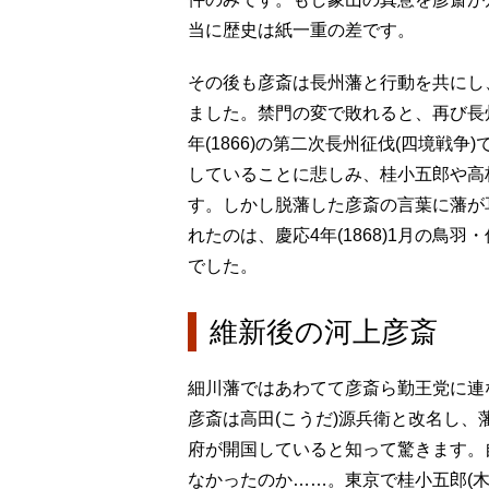
当に歴史は紙一重の差です。
その後も彦斎は長州藩と行動を共にし
ました。禁門の変で敗れると、再び長
年(1866)の第二次長州征伐(四境戦
していることに悲しみ、桂小五郎や高
す。しかし脱藩した彦斎の言葉に藩が
れたのは、慶応4年(1868)1月の
でした。
維新後の河上彦斎
細川藩ではあわてて彦斎ら勤王党に連
彦斎は高田(こうだ)源兵衛と改名し、
府が開国していると知って驚きます。
なかったのか……。東京で桂小五郎(