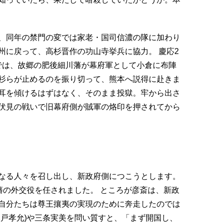
、同年の禁門の変では家老・国司信濃の隊に加わり
州に戻って、高杉晋作の功山寺挙兵に協力。 慶応2
争)では、故郷の肥後細川藩が幕府軍として小倉に布陣
杉らが止めるのを振り切って、熊本へ説得に赴きま
耳を傾けるはずはなく、そのまま投獄。牢から出さ
鳥羽・伏見の戦いで旧幕府側が賊軍の烙印を押されてから
なる人々を召し出し、新政府側につこうとします。
藩の外交役を任されました。 ところが彦斎は、新政
自分たちは尊王攘夷の実現のために奔走したのでは
木戸孝允)や三条実美を問い質すと、「まず開国し、