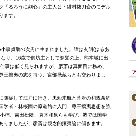
ク「るろうに剣心」の主人公・緋村抜刀斎のモデル
ります。
士の小森貞助の次男に生まれました。諱は玄明(はるあ
となり、16歳で御坊主として剃髪の上、熊本城に出
の仕事は低く見られますが、彦斎は真面目に務め、
尊王攘夷の志を持つ、宮部鼎蔵らとも交わりまし
勤交代に随従して江戸に行き、黒船来航と幕府の和親条約
国学者・林桜園の原道館に入門、尊王攘夷思想を強
井小楠、吉田松陰、真木和泉らも学び、塾では国学
ありましたが、彦斎は観念的攘夷論に傾きます。