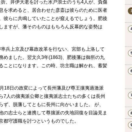
起きた折、井伊大老を討った水戸浪士のうち4人が、負傷
息を求めると、居合わせた彦斎は彼らのために医者
。彼らに共鳴していたことが窺えるでしょう。肥後
しますが、藩そのものはもちろん反幕的な姿勢は
久光が率兵上京及び幕政改革を行ない、宮部も上洛して
めました。翌文久3年(1863)、肥後藩は御所の九
ることになります。この時、坊主職は解かれ、蓄髪
月18日の政変によって長州藩及び尊王攘夷過激派
ら7人の攘夷派公卿と攘夷派志士たちの多くは長州
らず、脱藩してともに長州に向かいました。 が、
他の志士らと連携して尊攘派の失地回復を目論見ま
京都守護職を討つというものでした。