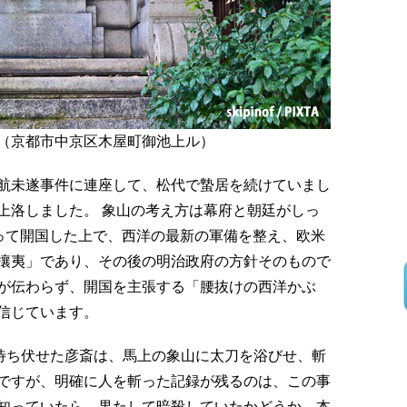
（京都市中京区木屋町御池上ル）
航未遂事件に連座して、松代で蟄居を続けていまし
上洛しました。 象山の考え方は幕府と朝廷がしっ
なって開国した上で、西洋の最新の軍備を整え、欧米
攘夷」であり、その後の明治政府の方針そのもので
が伝わらず、開国を主張する「腰抜けの西洋かぶ
信じています。
を待ち伏せた彦斎は、馬上の象山に太刀を浴びせ、斬
ですが、明確に人を斬った記録が残るのは、この事
知っていたら、果たして暗殺していたかどうか。本