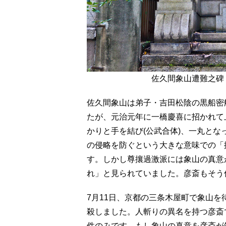
佐久間象山遭難之碑
佐久間象山は弟子・吉田松陰の黒船密
たが、元治元年に一橋慶喜に招かれて
かりと手を結び(公武合体)、一丸と
の侵略を防ぐという大きな意味での「
す。しかし尊攘過激派には象山の真意
れ」と見られていました。彦斎もそう
7月11日、京都の三条木屋町で象山
殺しました。人斬りの異名を持つ彦斎
件のみです。もし象山の真意を彦斎が