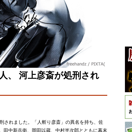
人、 河上彦斎が処刑され
日
斎が処刑されました。「人斬り彦斎」の異名を持ち、佐
。田中新兵衛、岡田以蔵、中村半次郎とともに幕末