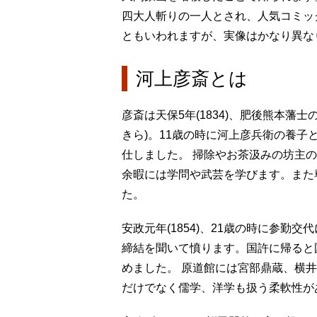
四大人斬りの一人とされ、人気コミッ
ともいわれますが、実像はかなり異な
河上彦斎とは
彦斎は天保5年(1834)、肥後熊本藩
きら)。11歳の時に河上彦兵衛の養子
仕しました。 掃除やお茶汲みの坊主
余暇には学問や武芸を学びます。また
た。
安政元年(1854)、21歳の時に参
締結を聞いて憤ります。国許に帰ると
めました。 原道館には宮部鼎蔵、横
だけでなく儒学、洋学も扱う柔軟性が