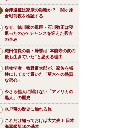
会津遠征は家康の独断か？ 関ヶ原
合戦前夜を検証する
なぜ、徳川家の重臣・石川数正は寝
返ったのか? チャンスを迎えた秀吉
の企み
織田信長の妻・帰蝶は“本能寺の変の
後も生きていた”と思える理由
植物学者・牧野富太郎が、家族を犠
牲にしてまで貫いた「草木への熱烈
な恋心」
今さら他人に聞けない「アメリカの
黒人」の歴史
水戸藩の歴史に触れる旅
これだけ知っておけば大丈夫！ 日本
海軍艦艇10の基本