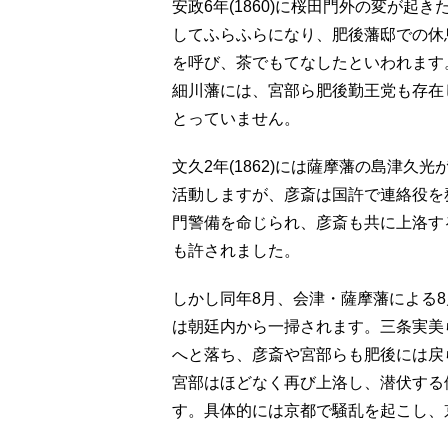
安政6年(1860)に桜田門外の変が
してふらふらになり、肥後藩邸での休
を呼び、茶でもてなしたといわれます
細川藩には、宮部ら肥後勤王党も存在
とっていません。
文久2年(1862)には薩摩藩の島津
活動しますが、彦斎は国許で連絡役を務
門警備を命じられ、彦斎も共に上洛す
も許されました。
しかし同年8月、会津・薩摩藩による8
は朝廷内から一掃されます。三条実美
へと落ち、彦斎や宮部らも肥後には戻
宮部はほどなく再び上洛し、潜伏する
す。具体的には京都で騒乱を起こし、