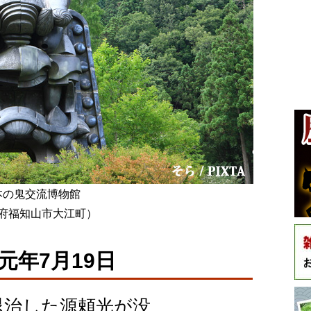
本の鬼交流博物館
府福知山市大江町）
元年7月19日
退治した源頼光が没