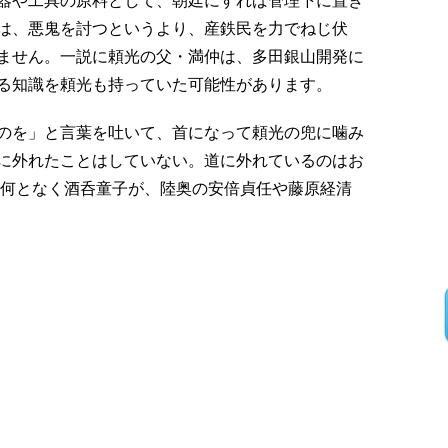
器や工具の原料として、朝廷にすれば管理下に置き
は、悪鬼を討つというより、産鉄民を力でねじ伏
ません。一説に頼光の父・満仲は、多田銀山開発に
る知識を頼光も持っていた可能性があります。
のを」と言葉を吐いて、首になって頼光の兜に噛み
に外れたことはしていない。道に外れているのはお
 何となく酒呑童子が、陸奥の安倍貞任や藤原経清