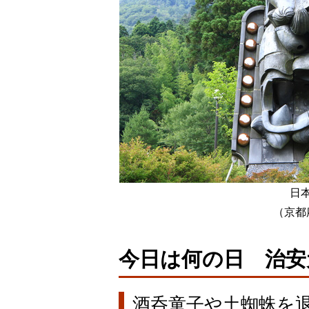
日
（京都
今日は何の日 治安
酒呑童子や土蜘蛛を