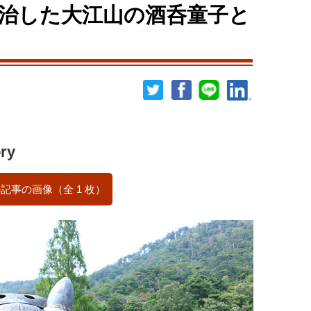
治した大江山の酒呑童子と
ry
記事の画像（全 1 枚）