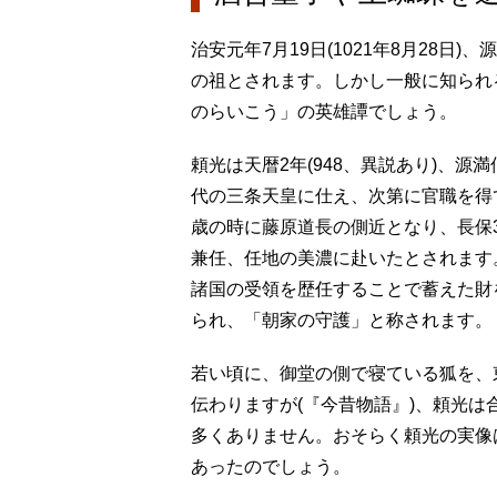
治安元年7月19日(1021年8月28
の祖とされます。しかし一般に知られ
のらいこう」の英雄譚でしょう。
頼光は天暦2年(948、異説あり)、
代の三条天皇に仕え、次第に官職を得て
歳の時に藤原道長の側近となり、長保3
兼任、任地の美濃に赴いたとされます
諸国の受領を歴任することで蓄えた財
られ、「朝家の守護」と称されます。
若い頃に、御堂の側で寝ている狐を、
伝わりますが(『今昔物語』)、頼光
多くありません。おそらく頼光の実像
あったのでしょう。