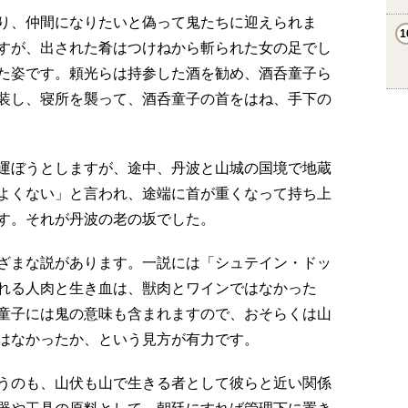
り、仲間になりたいと偽って鬼たちに迎えられま
すが、出された肴はつけねから斬られた女の足でし
た姿です。頼光らは持参した酒を勧め、酒呑童子ら
装し、寝所を襲って、酒呑童子の首をはね、手下の
運ぼうとしますが、途中、丹波と山城の国境で地蔵
よくない」と言われ、途端に首が重くなって持ち上
す。それが丹波の老の坂でした。
ざまな説があります。一説には「シュテイン・ドッ
れる人肉と生き血は、獣肉とワインではなかった
童子には鬼の意味も含まれますので、おそらくは山
はなかったか、という見方が有力です。
うのも、山伏も山で生きる者として彼らと近い関係