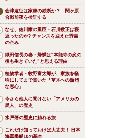
会津遠征は家康の独断か？ 関ヶ原
合戦前夜を検証する
なぜ、徳川家の重臣・石川数正は寝
返ったのか? チャンスを迎えた秀吉
の企み
織田信長の妻・帰蝶は“本能寺の変の
後も生きていた”と思える理由
植物学者・牧野富太郎が、家族を犠
牲にしてまで貫いた「草木への熱烈
な恋心」
今さら他人に聞けない「アメリカの
黒人」の歴史
水戸藩の歴史に触れる旅
これだけ知っておけば大丈夫！ 日本
海軍艦艇10の基本