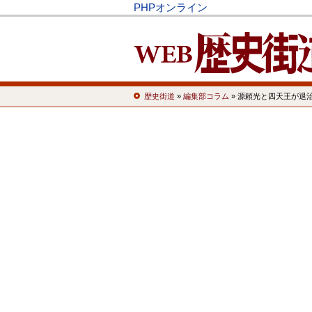
PHPオンライン
歴史街道
»
編集部コラム
» 源頼光と四天王が退