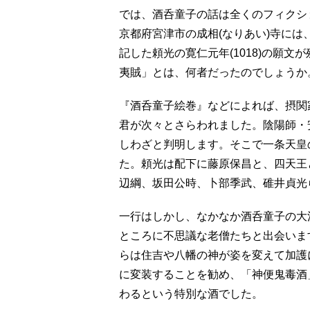
では、酒呑童子の話は全くのフィクシ
京都府宮津市の成相(なりあい)寺に
記した頼光の寛仁元年(1018)の願
夷賊」とは、何者だったのでしょうか
『酒呑童子絵巻』などによれば、摂関
君が次々とさらわれました。陰陽師・
しわざと判明します。そこで一条天皇
た。頼光は配下に藤原保昌と、四天王
辺綱、坂田公時、卜部季武、碓井貞光
一行はしかし、なかなか酒呑童子の大
ところに不思議な老僧たちと出会いま
らは住吉や八幡の神が姿を変えて加護
に変装することを勧め、「神便鬼毒酒
わるという特別な酒でした。