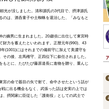
日)、源頼光が没しました。清和源氏の3代目で、摂津源氏
るのは、酒呑童子や土蜘蛛を退治した、「みなもと
源満仲の嫡男に生まれました。20歳頃に出仕して東宮時
財力を蓄えたといわれます。正暦元年(990)、43
年(1001)にはそれまでの備前守に加えて美濃守を
。その後、左馬権守、正四位下に叙任されました。
をもとに、たびたび藤原道長に進物を贈り、重んじ
東宮の命で蟇目の矢で射て、命中させたという話が
は合戦に出る機会もなく、武張った話は史実の上では
は、摂関家に臣従した「護衛役」としての武士で