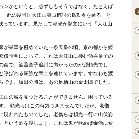
ョンかというと、必ずしもそうではなく、たとえば
は、「此の度当国大江山夷賊追討の爲勅令を蒙る」と
文が残っています。果たして頼光が願文にいう「大江山
。
家が栄華を極めていた一条天皇の頃、京の都から姫
安倍晴明によって、これは大江山に棲む酒呑童子の
の命で、酒呑童子追討に向かったのが源頼光でし
と呼ばれる屈強な武士を連れています。すなわち渡
らです。坂田公時は、あの足柄山の金太郎でした。
江山の城を見つけることができません。困っている
す。 頼光らはこの時気づきませんでしたが、老僧
に現われたものでした。老僧らは頼光一行に山伏姿
」という酒を渡します。これは鬼が飲めば毒酒に変