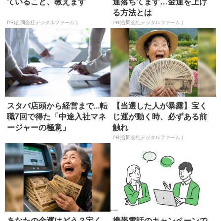
ていること、教えます
運落ちてます…金運を上げ
る方法とは
PR(合同会社デジタルファーム )
PR(合同会社デジタルファーム )
スタバ店頭から経営まで...転
【当選した人が暴露】宝く
職7回で得た「中途入社マネ
じ運が動く時、必ずある前
ージャーの極意」
触れ
PR(合同会社デジタルファーム )
あなたの金運はどう？宝く
携帯電話のキャンペーンで