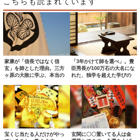
こちらも読まれています
家康が「信長ではなく信
「3年かけて師を選べ」。豊
玄」を師とした理由。三方
臣秀長が100万石の大名にな
ヶ原の大敗に学ぶ、本当の
れた、独学を超えた学びの
師の選び方
正...
宝くじ当たる人だけがやっ
玄関に〇〇置いてる人は金