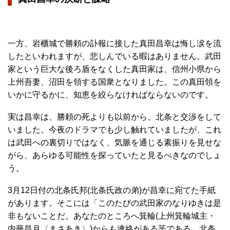
一方、岩櫃城で勝頼の訃報に接した真田昌幸は悔し涙を流
したといわれますが、悲しんでいる暇はありません。武田
家という巨大な後ろ盾をなくした真田家は、信州小県から
上州吾妻、沼田を領する国衆となりました。この真田領を
いかに守るかに、知恵を絞らなければならないのです。
実は昌幸は、勝頼の死よりも以前から、北条と交渉をして
いました。今夜のドラマでも少し触れていましたが、これ
は武田への裏切りではなく、気脈を通じる素振りを見せな
がら、あらゆる可能性を探っていたと見るべきなのでしょ
う。
3月12日付の北条氏邦(北条氏政の弟)が昌幸に宛てた手紙
があります。そこには「このたびの武田家のなりゆきは是
非もないことだ。あなたのところへ箕輪(上州箕輪城主・
内藤昌月〈まさあき〉)からも連絡がある筈である。北条