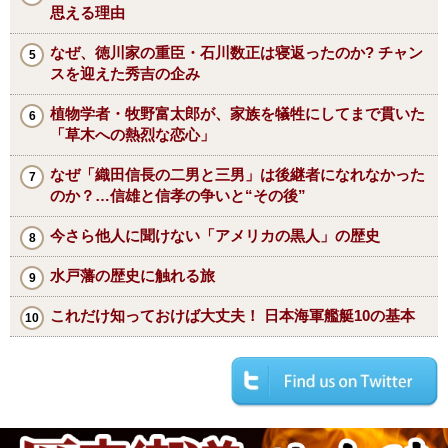
思える理由
なぜ、徳川家の重臣・石川数正は寝返ったのか? チャン
スを迎えた秀吉の企み
植物学者・牧野富太郎が、家族を犠牲にしてまで貫いた
「草木への熱烈な恋心」
なぜ「織田信長の二男と三男」は後継者になれなかった
のか？…信雄と信孝の争いと“その後”
今さら他人に聞けない「アメリカの黒人」の歴史
水戸藩の歴史に触れる旅
これだけ知っておけば大丈夫！ 日本海軍艦艇10の基本