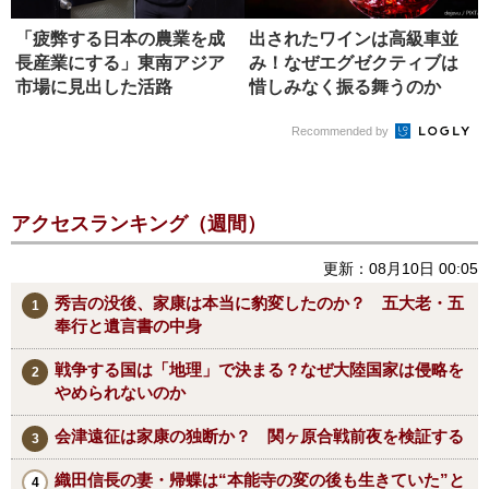
「疲弊する日本の農業を成
出されたワインは高級車並
長産業にする」東南アジア
み！なぜエグゼクティブは
市場に見出した活路
惜しみなく振る舞うのか
Recommended by
アクセスランキング（週間）
更新：08月10日 00:05
秀吉の没後、家康は本当に豹変したのか？ 五大老・五
奉行と遺言書の中身
戦争する国は「地理」で決まる？なぜ大陸国家は侵略を
やめられないのか
会津遠征は家康の独断か？ 関ヶ原合戦前夜を検証する
織田信長の妻・帰蝶は“本能寺の変の後も生きていた”と