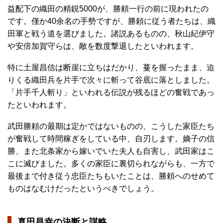
益配下の織田の精鋭5000が、勝頼一行の前に現われたの
です。僅か40余名の手勢ですが、勝頼に従う者たちは、織
田軍と戦う道を選びました。諸説あるものの、秋山紀伊守
や安倍加賀守らは、敵を数度撃退したといわれます。
特に土屋昌信は断崖に立ちはだかり、蔓を握ったまま、迫
りくる織田兵を片手で次々に斬って谷底に落としました。
「片手千人斬り」といわれる伝説が残るほどの奮戦であっ
たといわれます。
武田勝頼の最期は定かではないものの、こうした家臣たち
が奮戦して時間稼ぎをしている中、自刃します。嫡子の信
勝、また北条家から嫁いでいた夫人も自害し、武田家はこ
こに滅びました。多くの家臣に裏切られながらも、一方で
最後まで付き従う忠臣たちもいたことは、勝頼へのせめて
ものはなむけだったというべきでしょう。
真田昌幸の決断と謀略