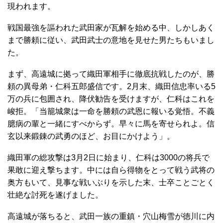
現われます。
戦国最強を謳われた武田家が瓦解を始める中、しかしあく
まで勝頼に従い、武田武士の意地を見せた男たちもいまし
た。
まず、高遠城に拠って織田軍相手に徹底抗戦したのが、勝
頼の異母弟・仁科五郎盛信です。2月末、織田信忠率いる5
万の兵に包囲され、降伏勧告を受けますが、仁科はこれを
峻拒。「当籠城衆は一命を勝頼の武恩に報いる覚悟。不義
臆病の輩と一緒にすべからず。早々に馬を寄せられよ。信
玄以来鍛錬の武勇のほど、お目にかけよう」。
織田軍の総攻撃は3月2日に始まり、仁科は3000の将兵で
果敢に迎え撃ちます。中には自ら得物をとって戦う武将の
奥方もいて、見事な戦いぶりを示した末、士卒ことごとく
壮絶な討死を遂げました。
高遠城が落ちると、武田一族の重鎮・穴山梅雪が徳川に内