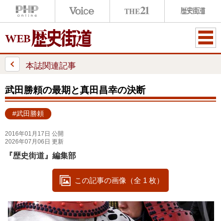
ME
NU
本誌関連記事
武田勝頼の最期と真田昌幸の決断
#武田勝頼
2016年01月17日 公開
2026年07月06日 更新
『歴史街道』編集部
この記事の画像（全 1 枚）