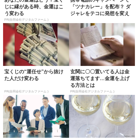
じに縁がある時、金運はこ
「ツナカレー」を配布？ ダ
う変わる
ジャレをテコに発想を変え
る
PR(合同会社デジタルファーム )
宝くじの“運任せ”から抜け
玄関に〇〇置いてる人は金
た人だけ変わる
運落ちてます…金運を上げ
る方法とは
PR(合同会社デジタルファーム )
PR(合同会社デジタルファーム )