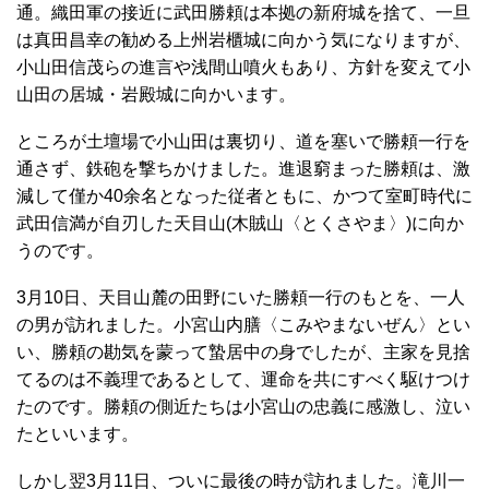
通。織田軍の接近に武田勝頼は本拠の新府城を捨て、一旦
は真田昌幸の勧める上州岩櫃城に向かう気になりますが、
小山田信茂らの進言や浅間山噴火もあり、方針を変えて小
山田の居城・岩殿城に向かいます。
ところが土壇場で小山田は裏切り、道を塞いで勝頼一行を
通さず、鉄砲を撃ちかけました。進退窮まった勝頼は、激
減して僅か40余名となった従者ともに、かつて室町時代に
武田信満が自刃した天目山(木賊山〈とくさやま〉)に向か
うのです。
3月10日、天目山麓の田野にいた勝頼一行のもとを、一人
の男が訪れました。小宮山内膳〈こみやまないぜん〉とい
い、勝頼の勘気を蒙って蟄居中の身でしたが、主家を見捨
てるのは不義理であるとして、運命を共にすべく駆けつけ
たのです。勝頼の側近たちは小宮山の忠義に感激し、泣い
たといいます。
しかし翌3月11日、ついに最後の時が訪れました。滝川一