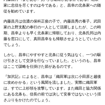
家に忠信を尽くすのは今である」と、昌幸の北条家への随
従を勧めています。
内藤昌月は信濃の保科正俊の子で、内藤昌秀の養子。武田
家の上野支配の奉行の一人として活躍しましたが、この時
期、昌幸よりも早く北条家に帰順しており、北条氏邦は内
藤を窓口にして、真田昌幸をも帰順させようとしていたの
でしょう。
しかし、昌幸にやすやすと北条に従う気はなく、一つの駆
け引きとして交渉を行なっていました。というのも、昌幸
はここで謀略を仕掛けた節があるのです。
『加沢記』によると、昌幸は「織田軍は次に小田原と越後
に攻めかかる」という風聞を流しました。実際に織田軍
は、すでに上杉領を攻撃しています。また織田と協力関係
にある北条も、信長の前では決して安泰ではないという揺
さぶりをかけたのでしょう。