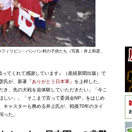
つフィリピン・バンバン村の子供たち（写真：井上和彦、
戦ってくれて感謝しています』（産経新聞出版）で
彦氏が、新著
『ありがとう日本軍』
を上梓した。
だき、先の大戦を追体験していただきたい」「今こ
ほしい」。「そこまで言って委員会NP」をはじめ
、キャスターも務める井上氏が、戦後70年のタイ
伺った。