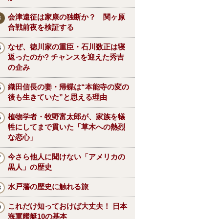
会津遠征は家康の独断か？ 関ヶ原
合戦前夜を検証する
なぜ、徳川家の重臣・石川数正は寝
返ったのか? チャンスを迎えた秀吉
の企み
織田信長の妻・帰蝶は“本能寺の変の
後も生きていた”と思える理由
植物学者・牧野富太郎が、家族を犠
牲にしてまで貫いた「草木への熱烈
な恋心」
今さら他人に聞けない「アメリカの
黒人」の歴史
水戸藩の歴史に触れる旅
これだけ知っておけば大丈夫！ 日本
海軍艦艇10の基本