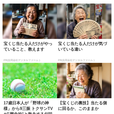
師の選び方
正...
宝くじ当たる人だけがやっ
宝くじ当たる人だけが気づ
ていること、教えます
いている違い
PR(合同会社デジタルファーム )
PR(合同会社デジタルファーム )
17歳日本人が「野球の神
【宝くじの裏技】当たる側
様」から9三振 トクサンTV
に回るか、このままか