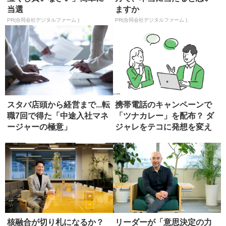
当選
ますか
PR(合同会社デジタルファーム )
PR(合同会社デジタルファーム )
スタバ店頭から経営まで...転
携帯電話のキャンペーンで
職7回で得た「中途入社マネ
「ツナカレー」を配布？ ダ
ージャーの極意」
ジャレをテコに発想を変え
る
核融合が切り札になるか？
リーダーが「意思決定の力