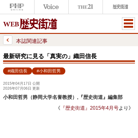
ME
NU
本誌関連記事
最新研究に見る「真実の」織田信長
#織田信長
#小和田哲男
2015年04月17日 公開
2026年07月06日 更新
小和田哲男（静岡大学名誉教授）,『歴史街道』編集部
《
『歴史街道』2015年4月号
より》