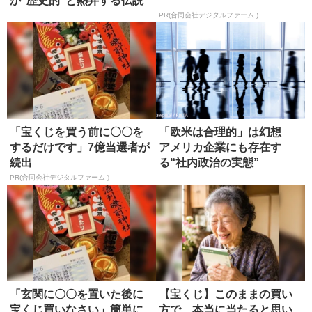
が"歴史的"と熱弁する伝説
の...
PR(合同会社デジタルファーム )
「宝くじを買う前に〇〇を
「欧米は合理的」は幻想
するだけです」7億当選者が
アメリカ企業にも存在す
続出
る“社内政治の実態”
PR(合同会社デジタルファーム )
「玄関に〇〇を置いた後に
【宝くじ】このままの買い
宝くじ買いなさい」簡単に
方で、本当に当たると思い