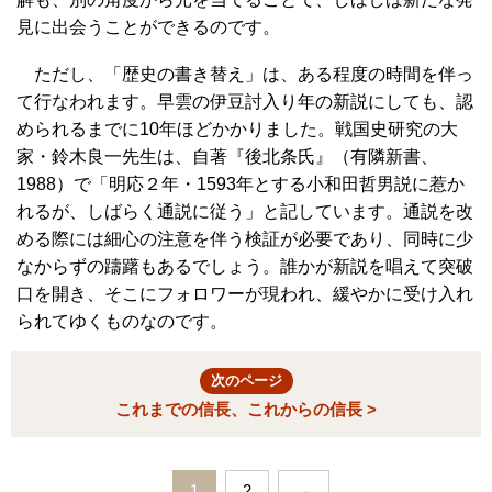
見に出会うことができるのです。
ただし、「歴史の書き替え」は、ある程度の時間を伴っ
て行なわれます。早雲の伊豆討入り年の新説にしても、認
められるまでに10年ほどかかりました。戦国史研究の大
家・鈴木良一先生は、自著『後北条氏』（有隣新書、
1988）で「明応２年・1593年とする小和田哲男説に惹か
れるが、しばらく通説に従う」と記しています。通説を改
める際には細心の注意を伴う検証が必要であり、同時に少
なからずの躊躇もあるでしょう。誰かが新説を唱えて突破
口を開き、そこにフォロワーが現われ、緩やかに受け入れ
られてゆくものなのです。
次のページ
これまでの信長、これからの信長 >
1
2
→