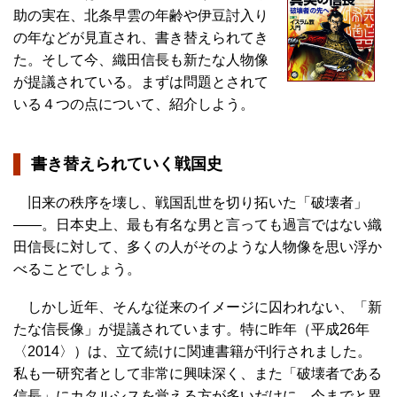
助の実在、北条早雲の年齢や伊豆討入り
の年などが見直され、書き替えられてき
た。そして今、織田信長も新たな人物像
が提議されている。まずは問題とされて
いる４つの点について、紹介しよう。
書き替えられていく戦国史
旧来の秩序を壊し、戦国乱世を切り拓いた「破壊者」
――。日本史上、最も有名な男と言っても過言ではない織
田信長に対して、多くの人がそのような人物像を思い浮か
べることでしょう。
しかし近年、そんな従来のイメージに囚われない、「新
たな信長像」が提議されています。特に昨年（平成26年
〈2014〉）は、立て続けに関連書籍が刊行されました。
私も一研究者として非常に興味深く、また「破壊者である
信長」にカタルシスを覚える方が多いだけに、今までと異