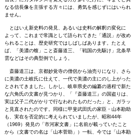
なる信長像を主張する方々には、勇気を感じずにはいられ
ません。
とはいえ新史料の発見、あるいは史料の解釈の変化に
よって、これまで常識として語られてきた「通説」が改め
られることは、歴史研究ではしばしばあります。たとえ
ば、「美濃の蝮」こと斎藤道三、「戦国の先駆け」北条早
雲などはその典型例でしょう。
斎藤道三は、京都妙覚寺の僧侶から油売りになり、さら
に美濃の土岐氏に仕えて、一代で美濃の主にのし上がった
とされてきました。しかし、岐阜県史の編纂の過程で新た
な六角氏の文書が見つかり、「『斎藤道三』の国盗りは、
実は父子二代がかりで行なわれたものだった」と、ガラッ
と見直されたのです。同様に甲斐武田氏の家臣・山本勘助
も、実在を否定的に考えられていましたが、昭和44年
（1969）発見の「市河家文書」に名前が載っていたこと
から（文書での名は「山本菅助」）一転、今では「山本勘