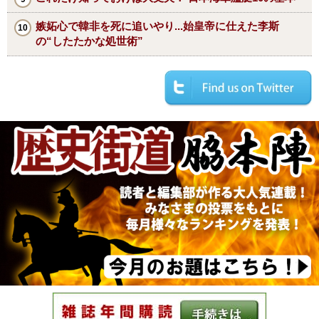
嫉妬心で韓非を死に追いやり...始皇帝に仕えた李斯
の“したたかな処世術”