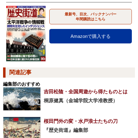
最新号、目次、バックナンバー
年間購読はこちら
Amazonで購入する
関連記事
編集部のおすすめ
吉田松陰・全国周遊から得たものとは
桐原健真（金城学院大学准教授）
桜田門外の変・水戸浪士たちの刀
『歴史街道』編集部