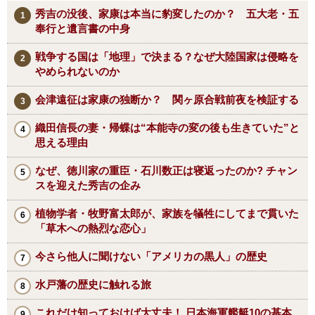
秀吉の没後、家康は本当に豹変したのか？ 五大老・五
奉行と遺言書の中身
戦争する国は「地理」で決まる？なぜ大陸国家は侵略を
やめられないのか
会津遠征は家康の独断か？ 関ヶ原合戦前夜を検証する
織田信長の妻・帰蝶は“本能寺の変の後も生きていた”と
思える理由
なぜ、徳川家の重臣・石川数正は寝返ったのか? チャン
スを迎えた秀吉の企み
植物学者・牧野富太郎が、家族を犠牲にしてまで貫いた
「草木への熱烈な恋心」
今さら他人に聞けない「アメリカの黒人」の歴史
水戸藩の歴史に触れる旅
これだけ知っておけば大丈夫！ 日本海軍艦艇10の基本