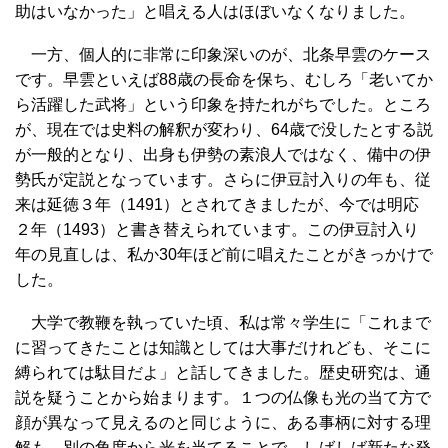
助はいなかった」と唱える人はほぼいなくなりました。
一方、個人的に非常に印象深いのが、北条早雲のケース
です。早雲といえば88歳の長命を保ち、むしろ「老いてか
ら活躍した武将」という印象を持たれがちでした。ところ
が、現在では史料の解釈が変わり、64歳で没したとする説
が一般的となり、出身も伊勢の素浪人ではなく、備中の伊
勢氏が定説となっています。さらに伊豆討入りの年も、従
来は延徳３年（1491）とされてきましたが、今では明応
２年（1493）と書き替えられています。この伊豆討入り
年の見直しは、私か30年ほど前に唱えたことがきっかけで
した。
大学で教鞭を執っていた頃、私は常々学生に「これまで
に習ってきたことは知識としては大事だけれども、そこに
縛られては駄目だよ」と話してきました。歴史研究は、通
説を疑うことから始まります。１つの仏像も光の当て方で
顔が異なって見えるのと同じように、ある事柄に対する理
解も、別の角度から光を当てることで、しばしば新たな発