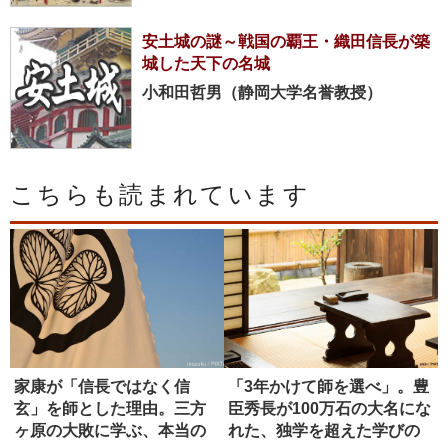
安土城の謎～戦国の覇王・織田信長が築
城した天下の名城
小和田哲男（静岡大学名誉教授）
こちらも読まれています
家康が「信長ではなく信
「3年かけて師を選べ」。豊
玄」を師とした理由。三方
臣秀長が100万石の大名にな
ヶ原の大敗に学ぶ、本当の
れた、独学を超えた学びの