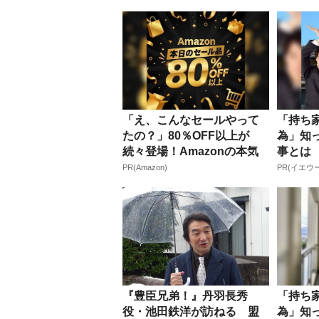
「え、こんなセールやって
「持ち
たの？」80％OFF以上が
為」知
続々登場！Amazonの本気
事とは
が...
PR(Amazon)
PR(イエウ
『豊臣兄弟！』丹羽長秀
「持ち
役・池田鉄洋が訪ねる 盟
為」知