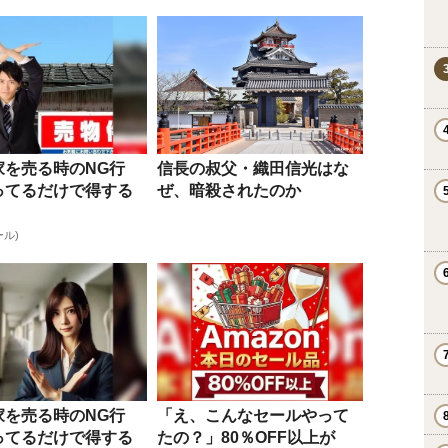
家を売る時のNG行
信長の叔父・織田信光はな
ってるだけで得する
ぜ、暗殺されたのか
ール)
家を売る時のNG行
「え、こんなセールやって
ってるだけで得する
たの？」80％OFF以上が