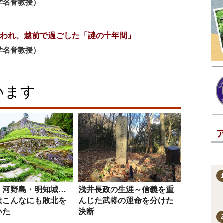
学名誉教授）
われ、越前で過ごした「謎の十年間」
学名誉教授）
います
・河野島・明知城…
浅井長政の生涯～信義を重
はこんなにも敗北を
んじた武将の運命を分けた
いた
決断