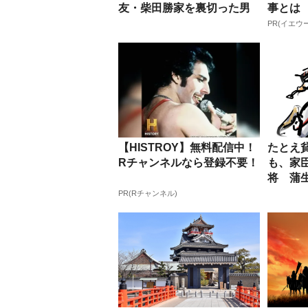
友・柴田勝家を裏切った男
事とは
の真実
PR(イエウ
【HISTROY】無料配信中！
たとえ
Rチャンネルなら登録不要！
も、家
将 蒲
PR(Rチャンネル)