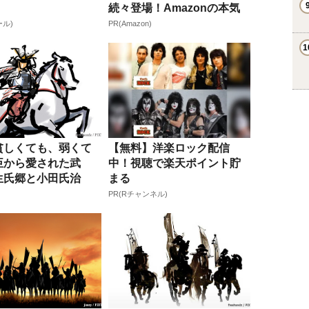
続々登場！Amazonの本気
が...
ール)
PR(Amazon)
貧しくても、弱くて
【無料】洋楽ロック配信
臣から愛された武
中！視聴で楽天ポイント貯
生氏郷と小田氏治
まる
PR(Rチャンネル)