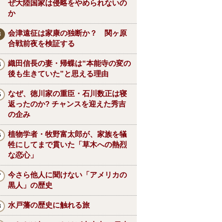
ぜ大陸国家は侵略をやめられないの
か
会津遠征は家康の独断か？ 関ヶ原
合戦前夜を検証する
織田信長の妻・帰蝶は“本能寺の変の
後も生きていた”と思える理由
なぜ、徳川家の重臣・石川数正は寝
返ったのか? チャンスを迎えた秀吉
の企み
植物学者・牧野富太郎が、家族を犠
牲にしてまで貫いた「草木への熱烈
な恋心」
今さら他人に聞けない「アメリカの
黒人」の歴史
水戸藩の歴史に触れる旅