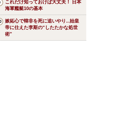
これだけ知っておけば大丈夫！ 日本
海軍艦艇10の基本
嫉妬心で韓非を死に追いやり...始皇
帝に仕えた李斯の“したたかな処世
術”