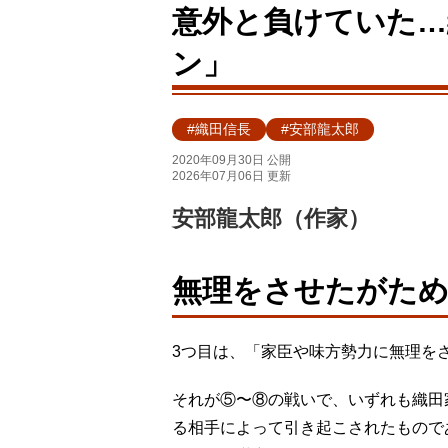
意外と負けていた…
ン」
#織田信長
#安部龍太郎
2020年09月30日 公開
2026年07月06日 更新
安部龍太郎（作家）
無理をさせたがため
3つ目は、「家臣や味方勢力に無理を
それが⑤〜⑧の戦いで、いずれも織田
る相手によって引き起こされたもので