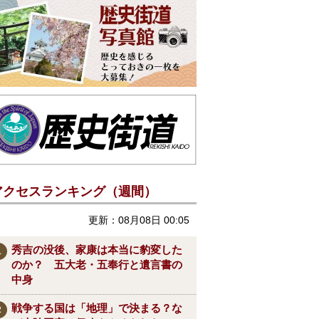
アクセスランキング（週間）
更新：08月08日 00:05
秀吉の没後、家康は本当に豹変した
のか？ 五大老・五奉行と遺言書の
中身
戦争する国は「地理」で決まる？な