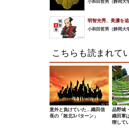
小和田哲男（静岡大
明智光秀、美濃を追
小和田哲男（静岡大
こちらも読まれて
意外と負けていた…織田信
品野城
長の「敗北3パターン」
織田軍
喫して