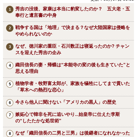
秀吉の没後、家康は本当に豹変したのか？ 五大老・五
奉行と遺言書の中身
戦争する国は「地理」で決まる？なぜ大陸国家は侵略を
やめられないのか
なぜ、徳川家の重臣・石川数正は寝返ったのか? チャン
スを迎えた秀吉の企み
織田信長の妻・帰蝶は“本能寺の変の後も生きていた”と
思える理由
植物学者・牧野富太郎が、家族を犠牲にしてまで貫いた
「草木への熱烈な恋心」
今さら他人に聞けない「アメリカの黒人」の歴史
嫉妬心で韓非を死に追いやり...始皇帝に仕えた李斯
の“したたかな処世術”
なぜ「織田信長の二男と三男」は後継者になれなかった