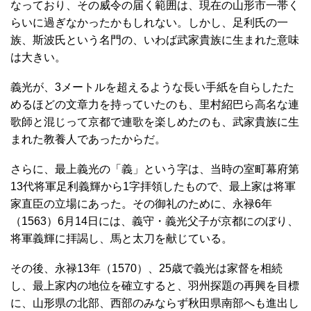
なっており、その威令の届く範囲は、現在の山形市一帯く
らいに過ぎなかったかもしれない。しかし、足利氏の一
族、斯波氏という名門の、いわば武家貴族に生まれた意味
は大きい。
義光が、3メートルを超えるような長い手紙を自らしたた
めるほどの文章力を持っていたのも、里村紹巴ら高名な連
歌師と混じって京都で連歌を楽しめたのも、武家貴族に生
まれた教養人であったからだ。
さらに、最上義光の「義」という字は、当時の室町幕府第
13代将軍足利義輝から1字拝領したもので、最上家は将軍
家直臣の立場にあった。その御礼のために、永禄6年
（1563）6月14日には、義守・義光父子が京都にのぼり、
将軍義輝に拝謁し、馬と太刀を献じている。
その後、永禄13年（1570）、25歳で義光は家督を相続
し、最上家内の地位を確立すると、羽州探題の再興を目標
に、山形県の北部、西部のみならず秋田県南部へも進出し