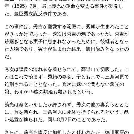
年（1595）7月、最上義光の運命を変える事件が勃発し
た。豊臣秀次謀反事件である。
この事件は、秀吉が寵愛する淀殿に、秀頼が生まれたこと
がきっかけであった。秀次は秀吉の甥であったが、秀吉が
跡継ぎとなる実子に恵まれなかったために、後継者となっ
た人物であり、実子が生まれた結果、御用済みとなったの
だ。
秀次は謀反の濡れ衣を着せられて、高野山で切腹した。こ
とはこれで済まず、秀頼の妻妾、子どもまでも三条河原で
処刑されることとなった。秀次に嫁いで間もない義光の
娘、わずか15歳の駒姫も殺されるという。
義光は命乞いをしたが許されず、秀次の他の妻妾らととも
に、首を斬られ、三条河原に死体を捨てられるという、酷
い処置が執られた。同年8月2日のことであった。
さらに、義光も謀反に加担したと疑われたが、徳川家康の