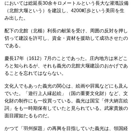
においては総延長30余キロメートルという長大な灌漑設備
（北館大堰という）を建設し、4200町歩という美田を生
み出した。
配下の北館（北楯）利長の献策を受け、周囲の反対を押し
切って建設を許可し、資金・資材を援助して成功させたの
である。
慶長17年（1612）7月のことであった。庄内地方は米どこ
ろと知られるが、それも義光の北館大堰建設のおかげであ
ることを忘れてはならない。
文化人でもあった義光の関心は、絵画や屛風などにも及ん
でいた。「遊行上人縁起絵」（国の重要文化財）など、文
化財の制作にも一役買っている。義光は国宝「伴大納言絵
詞」をも一時期保有していたと見られている。武家貴族の
面目躍如たるものだ。
かつて「羽州探題」の再興を目指していた義光は、領国経