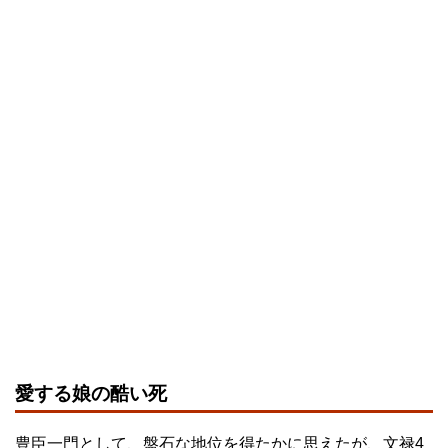
愛する娘の酷い死
豊臣一門として、盤石な地位を得たかに思えたが、文禄4