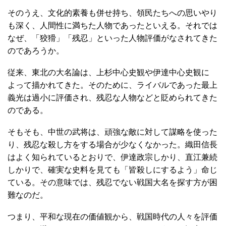
そのうえ、文化的素養も併せ持ち、領民たちへの思いやり
も深く、人間性に満ちた人物であったといえる。それでは
なぜ、「狡猾」「残忍」といった人物評価がなされてきた
のであろうか。
従来、東北の大名論は、上杉中心史観や伊達中心史観に
よって描かれてきた。そのために、ライバルであった最上
義光は過小に評価され、残忍な人物などと貶められてきた
のである。
そもそも、中世の武将は、頑強な敵に対して謀略を使った
り、残忍な殺し方をする場合が少なくなかった。織田信長
はよく知られているとおりで、伊達政宗しかり、直江兼続
しかりで、確実な史料を見ても「皆殺しにするよう」命じ
ている。その意味では、残忍でない戦国大名を探す方が困
難なのだ。
つまり、平和な現在の価値観から、戦国時代の人々を評価