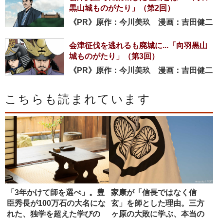
黒山城ものがたり」（第2回）
《PR》原作：今川美玖 漫画：吉田健二
会津征伐を逃れるも廃城に...「向羽黒山
城ものがたり」（第3回）
《PR》原作：今川美玖 漫画：吉田健二
こちらも読まれています
「3年かけて師を選べ」。豊
家康が「信長ではなく信
臣秀長が100万石の大名にな
玄」を師とした理由。三方
れた、独学を超えた学びの
ヶ原の大敗に学ぶ、本当の