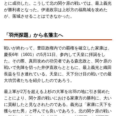
とに成功した。こうして北の関ケ原の戦いでは、最上義光
が勝利者となった。伊達政宗は上杉方の福島城を攻めた
が、落城させることはできなかった。
「羽州探題」から名藩主へ
戦いが終わって、豊臣政権内での覇権を確立した家康は、
慶長6年（1601）の5月11日、参内して天皇に拝謁をし
た。その際、真田攻めの功労者である森忠政と、関ケ原の
戦いで先陣を切った井伊直政らとともに、最上義光と織田
長益を引き連れている。天皇に、天下分け目の戦いでの最
大功労者たちを紹介したのであろう。
最上軍が2万を超える上杉の大軍を出羽の地に引き留めた
ことにより、関ケ原の戦いにおける家康方の勝利に、大い
に貢献したと見なされたのである。義光は「家康に天下を
獲らせた男」と呼んでも良いであろう。北の関ケ原の戦い