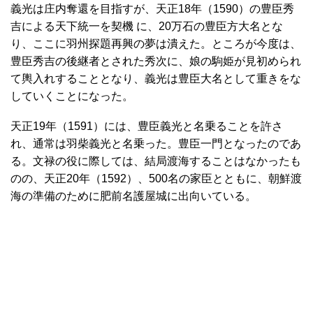
義光は庄内奪還を目指すが、天正18年（1590）の豊臣秀
吉による天下統一を契機 に、20万石の豊臣方大名とな
り、ここに羽州探題再興の夢は潰えた。ところが今度は、
豊臣秀吉の後継者とされた秀次に、娘の駒姫が見初められ
て輿入れすることとなり、義光は豊臣大名として重きをな
していくことになった。
天正19年（1591）には、豊臣義光と名乗ることを許さ
れ、通常は羽柴義光と名乗った。豊臣一門となったのであ
る。文禄の役に際しては、結局渡海することはなかったも
のの、天正20年（1592）、500名の家臣とともに、朝鮮渡
海の準備のために肥前名護屋城に出向いている。