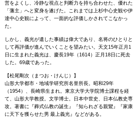
営をよくし、冷静な視点と判断力を持ち合わせた、優れた
「藩主」へと変身を遂げた。これまでは上杉中心史観や伊
達中心史観によって、一面的な評価しかされてこなかっ
た。
しかし、義光が遺した事績は偉大であり、名将のひとりと
して再評価が進んでいくことを望みたい。天文15年正月1
日に生まれた義光は、慶長19年（1614）正月18日に死去
した。69歳であった。
【松尾剛次（まつお・けんじ）】
山形大学都市・地域学研究所名誉所長。昭和29年
（1954）、長崎県生まれ。東京大学大学院博士課程を経
て、山形大学教授。文学博士。日本中世史、日本仏教史専
攻。著書に『葬式仏教の誕生』『知られざる親鸞』『家康
に天下を獲らせた男 最上義光』などがある。