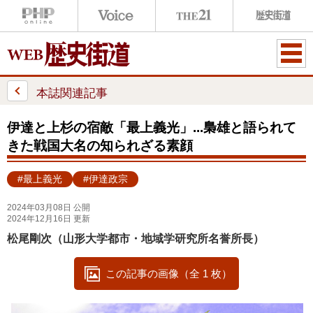
ME
NU
本誌関連記事
伊達と上杉の宿敵「最上義光」...梟雄と語られて
きた戦国大名の知られざる素顔
#最上義光
#伊達政宗
2024年03月08日 公開
2024年12月16日 更新
松尾剛次（山形大学都市・地域学研究所名誉所長）
この記事の画像（全 1 枚）