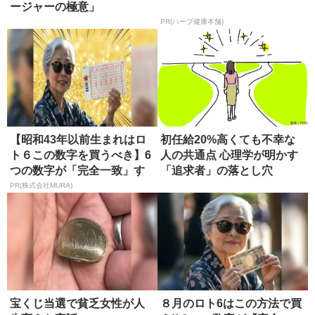
ージャーの極意」
PR(ハーブ健康本舗)
【昭和43年以前生まれはロ
初任給20%高くても不幸な
ト６この数字を買うべき】6
人の共通点 心理学が明かす
つの数字が「完全一致」す
「追求者」の落とし穴
る方...
PR(株式会社MURA)
宝くじ当選で貧乏女性が人
８月のロト6はこの方法で買