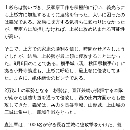
上杉らは勢いづき、反家康工作を積極的に行い、義光らに
も上杉方に加担するように連絡を行った。大いに困ったの
は義光である。家康に味方する気持ちに変わりはなかった
が、豊臣方に加担しなければ、上杉に攻め込まれる可能性
が高い。
そこで、上方での家康の勝利を信じ、時間かせぎをしよう
としたが、結局、上杉勢が最上領に侵攻することになっ
た。9月8日のことである。横手城（現、秋田県横手市）に
拠る小野寺義道も、上杉に呼応し、最上領に侵攻してき
た。まさに、絶体絶命のピンチである。
2万以上の軍勢となる上杉勢は、直江兼続が指揮する本隊
が南から狐越街道を通って侵攻し、西の庄内方面からも侵
攻してきた。義光は、兵力を長谷堂城、山形城、上山城の
三城に集中し、籠城作戦をとった。
直江軍は、1000名が守る長谷堂城に総攻撃をかけた。義