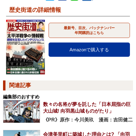
歴史街道の詳細情報
最新号、目次、バックナンバー
年間購読はこちら
Amazonで購入する
関連記事
編集部のおすすめ
数々の名将が夢を託した「日本屈指の巨
大山城! 向羽黒山城ものがたり」
《PR》原作：今川美玖 漫画：吉田健二
会津美里町に築城した理由とは? 「向羽