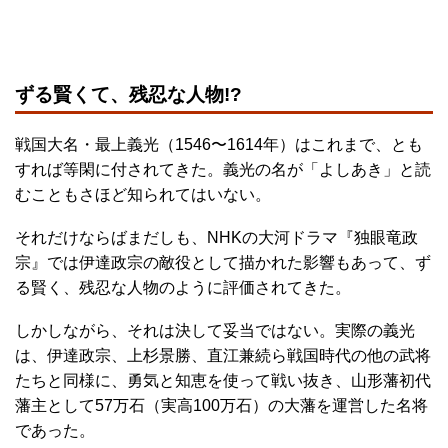
ずる賢くて、残忍な人物!?
戦国大名・最上義光（1546〜1614年）はこれまで、とも
すれば等閑に付されてきた。義光の名が「よしあき」と読
むこともさほど知られてはいない。
それだけならばまだしも、NHKの大河ドラマ『独眼竜政
宗』では伊達政宗の敵役として描かれた影響もあって、ず
る賢く、残忍な人物のように評価されてきた。
しかしながら、それは決して妥当ではない。実際の義光
は、伊達政宗、上杉景勝、直江兼続ら戦国時代の他の武将
たちと同様に、勇気と知恵を使って戦い抜き、山形藩初代
藩主として57万石（実高100万石）の大藩を運営した名将
であった。