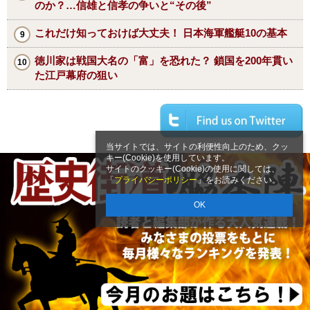
のか？…信雄と信孝の争いと“その後”
これだけ知っておけば大丈夫！ 日本海軍艦艇10の基本
徳川家は戦国大名の「富」を恐れた？ 鎖国を200年貫い
た江戸幕府の狙い
当サイトでは、サイトの利便性向上のため、クッ
キー(Cookie)を使用しています。
サイトのクッキー(Cookie)の使用に関しては、
「
プライバシーポリシー
」をお読みください。
OK