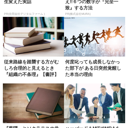
生変えた実話
え!!６つの数字が『完全一
致』する方法
PR(合同会社デジタルファーム )
PR(株式会社MURA)
従来路線を踏襲する方がむ
何度叱っても成長しなかっ
しろ合理的と見えるとき
た部下が ある日突然覚醒し
『組織の不条理』【書評】
た本当の理由