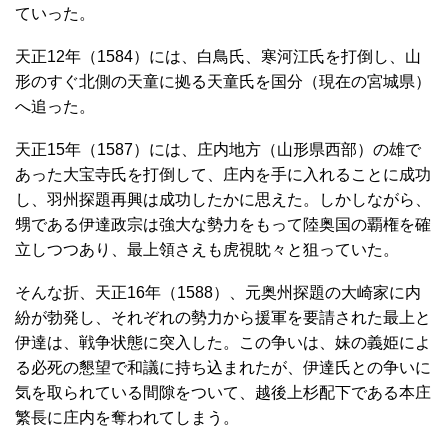
ていった。
天正12年（1584）には、白鳥氏、寒河江氏を打倒し、山
形のすぐ北側の天童に拠る天童氏を国分（現在の宮城県）
へ追った。
天正15年（1587）には、庄内地方（山形県西部）の雄で
あった大宝寺氏を打倒して、庄内を手に入れることに成功
し、羽州探題再興は成功したかに思えた。しかしながら、
甥である伊達政宗は強大な勢力をもって陸奥国の覇権を確
立しつつあり、最上領さえも虎視眈々と狙っていた。
そんな折、天正16年（1588）、元奥州探題の大崎家に内
紛が勃発し、それぞれの勢力から援軍を要請された最上と
伊達は、戦争状態に突入した。この争いは、妹の義姫によ
る必死の懇望で和議に持ち込まれたが、伊達氏との争いに
気を取られている間隙をついて、越後上杉配下である本庄
繁長に庄内を奪われてしまう。