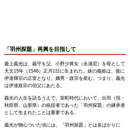
「羽州探題」再興を目指して
最上義光は、義守を父、小野少将女（永浦尼）を母として
天文15年（1546）正月1日に生まれた。妹の義姫は、後に
伊達輝宗の正室となり、嫡男・政宗を産む。つまり、義光
は伊達政宗の伯父にあたる。
義光の人生を語るうえで、室町時代において、出羽（現・
秋田県、山形県）の統括者であった「羽州探題」の継承者
として生まれたことは重要である。
義光が物心ついた頃には、「羽州探題」とは名ばかりに