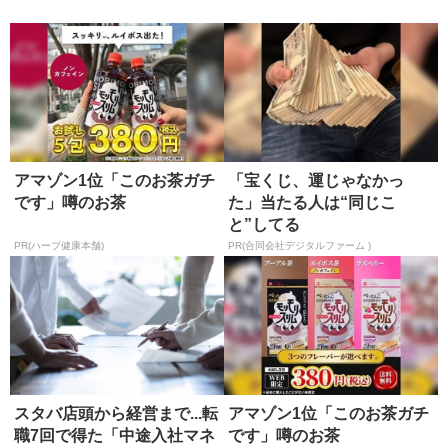
正...
師の選び方
アマゾン1位「このお茶ガチ
「宝くじ、運じゃなかっ
です」噂のお茶
た」当たる人は“同じこ
と”してる
PR(ハーブ健康本舗)
PR(合同会社デジタルファーム )
スタバ店頭から経営まで...転
アマゾン1位「このお茶ガチ
職7回で得た「中途入社マネ
です」噂のお茶