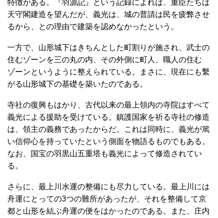
特徴がある。『羽源記』という記録によれば、重臣たちは
天守閣建造を望んだが、義光は、城の普請は民を疲弊させ
るから、との理由で建築を認めなかったという。
一方で、山形城下はきちんとした町割りが施され、武士の
住むゾーンを三の丸の内、その外側に町人、職人の住む
ゾーンというように整えられている。まさに、現在にも繫
がる山形城下の基礎を築いたのである。
寺社の復興もはかり、古代以来の最上領内の寺院はすべて
義光による援助を受けている。鎮護国家を祈る寺社の修造
は、領主の義務であったからだ。これは同時に、義光が篤
い信仰心を持っていたという側面を物語るものでもある。
なお、国宝の羽黒山五重塔も義光によって修造されてい
る。
さらに、最上川水運の整備にも尽力している。最上川には
舟運にとっての3つの難所があったが、それを整備して京
都と山形を結ぶ舟運の便をはかったのである。また、庄内