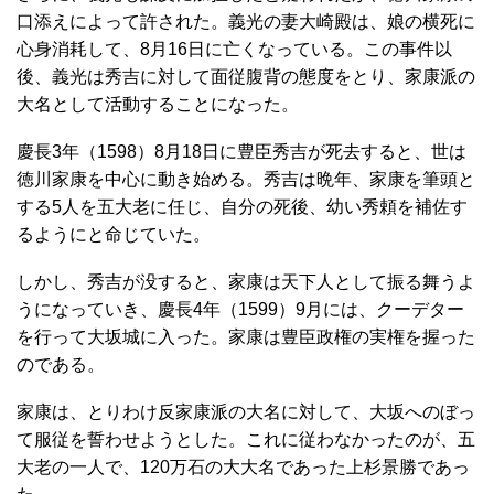
口添えによって許された。義光の妻大崎殿は、娘の横死に
心身消耗して、8月16日に亡くなっている。この事件以
後、義光は秀吉に対して面従腹背の態度をとり、家康派の
大名として活動することになった。
慶長3年（1598）8月18日に豊臣秀吉が死去すると、世は
徳川家康を中心に動き始める。秀吉は晩年、家康を筆頭と
する5人を五大老に任じ、自分の死後、幼い秀頼を補佐す
るようにと命じていた。
しかし、秀吉が没すると、家康は天下人として振る舞うよ
うになっていき、慶長4年（1599）9月には、クーデター
を行って大坂城に入った。家康は豊臣政権の実権を握った
のである。
家康は、とりわけ反家康派の大名に対して、大坂へのぼっ
て服従を誓わせようとした。これに従わなかったのが、五
大老の一人で、120万石の大大名であった上杉景勝であっ