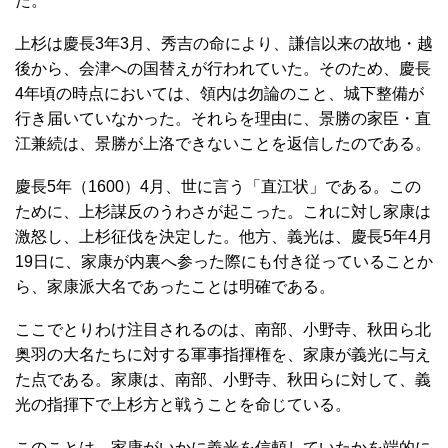
た。
上杉は慶長3年3月、秀吉の命により、謙信以来の故地・越
後から、会津への国替えが行われていた。そのため、慶長
4年頃の時点においては、領内は勿論のこと、城下整備が
行き届いていなかった。それらを理由に、景勝の家臣・直
江兼続は、景勝が上洛できないことを返信したのである。
慶長5年（1600）4月、世に言う「直江状」である。この
ために、上杉謀反のうわさが起こった。これに対し家康は
激怒し、上杉征伐を決定した。他方、義光は、慶長5年4月
19日に、家康が内裏へ参った際にも付き従っていることか
ら、家康派大名であったことは明確である。
ここでとりわけ注目されるのは、南部、小野寺、秋田ら北
奥羽の大名たちに対する軍事指揮権を、家康が義光に与え
た点である。家康は、南部、小野寺、秋田らに対して、義
光の指揮下で上杉方と戦うことを命じている。
このことは、家康がいかに義光を信頼していたかを端的に