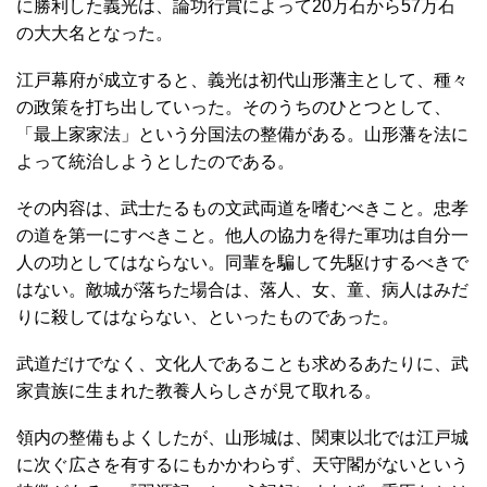
に勝利した義光は、論功行賞によって20万石から57万石
の大大名となった。
江戸幕府が成立すると、義光は初代山形藩主として、種々
の政策を打ち出していった。そのうちのひとつとして、
「最上家家法」という分国法の整備がある。山形藩を法に
よって統治しようとしたのである。
その内容は、武士たるもの文武両道を嗜むべきこと。忠孝
の道を第一にすべきこと。他人の協力を得た軍功は自分一
人の功としてはならない。同輩を騙して先駆けするべきで
はない。敵城が落ちた場合は、落人、女、童、病人はみだ
りに殺してはならない、といったものであった。
武道だけでなく、文化人であることも求めるあたりに、武
家貴族に生まれた教養人らしさが見て取れる。
領内の整備もよくしたが、山形城は、関東以北では江戸城
に次ぐ広さを有するにもかかわらず、天守閣がないという