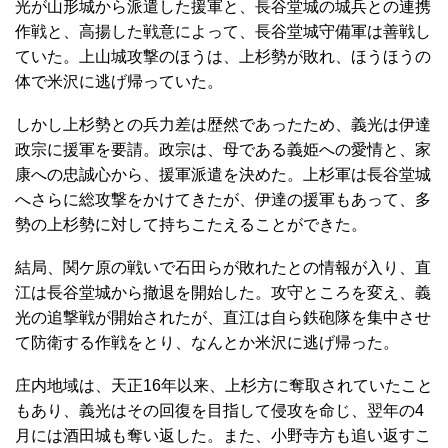
光が山形城から派遣した援軍と、長谷堂城の城兵との連携
作戦と、高揚した戦意によって、長谷堂城守備軍は善戦し
ていた。上山城攻撃のほうは、上杉勢が敗れ、ほうほうの
体で米沢に逃げ帰っていた。
しかし上杉勢との兵力差は歴然であったため、義光は伊達
政宗に援軍を要請。政宗は、母である義姫への愛情と、家
康への忠誠心から、援軍派遣を決めた。上杉軍は長谷堂城
へさらに総攻撃をかけてきたが、伊達の援軍もあって、多
勢の上杉勢に対して持ちこたえることができた。
結局、関ケ原の戦いで石田らが敗れたとの情報が入り、直
江は長谷堂城から撤退を開始した。攻守ところを変え、義
光の追撃戦が開始されたが、直江は自ら鉄砲隊を集中させ
て防衛する作戦をとり、なんとか米沢に逃げ帰った。
庄内地域は、天正16年以来、上杉方に奪取されていたこと
もあり、義光はその回復を目指して侵攻を命じ、翌年の4
月には酒田城も奪い返した。また、小野寺方も追い返すこ