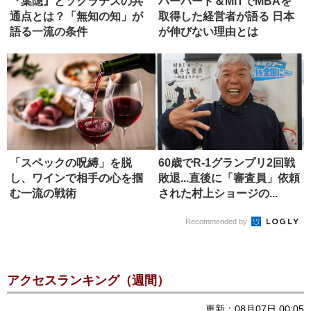
『葉隠』とソクラテスの共
ハーバード＆MITでMBAを
通点とは？「無知の知」が
取得した経営者が語る 日本
語る一流の条件
が伸びない理由とは
「スペックの呪縛」を脱
60歳でR-1グランプリ2回戦
し、ワインで相手の心を掴
敗退...直後に「審査員」依頼
む一流の戦術
された村上ショージの...
Recommended by
アクセスランキング（週間）
更新：08月07日 00:05