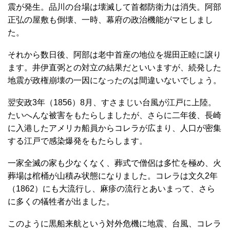
震が発生。品川の台場は壊滅して首都防衛力は消失。阿部
正弘の屋敷も倒壊、一時、幕府の政治機能がマヒしまし
た。
それから数日後、阿部は老中首座の地位を堀田正睦に譲り
ます。井伊直弼との対立の結果だといいますが、続発した
地震が政権崩壊の一因になったのは間違いないでしょう。
翌安政3年（1856）8月、すさまじい台風が江戸に上陸。
たいへんな被害をもたらしましたが、さらに二年後、長崎
に入港したアメリカ船員からコレラが広まり、人口が密集
する江戸で感染爆発をもたらします。
一家全滅の家も少なくなく、葬式で僧侶は多忙を極め、火
葬場は棺桶が山積み状態になりました。コレラは文久2年
（1862）にも大流行し、麻疹の流行とあいまって、さら
に多くの犠牲者が出ました。
このように黒船来航という対外危機に地震、台風、コレラ