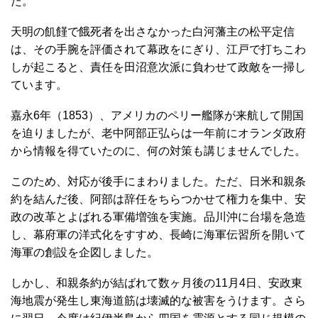
た。
天明の飢饉で餓死者を出さなかった白河藩主の松平定信
は、その手腕を評価されて幕政をにぎり、江戸で打ちこわ
しが起こると、責任を田沼意次派に負わせて政敵を一掃し
ています。
嘉永6年（1853）、アメリカのペリー艦隊が来航して開国
を迫りましたが、老中阿部正弘らは一年前にオランダ政府
から情報を得ていたのに、何の対策も講じませんでした。
このため、対応が後手にまわりました。ただ、日米和親条
約を結んだ後、阿部は辞任をちらつかせて権力を集中、安
政の改革とよばれる軍備増強を実施。品川沖に台場を急造
し、幕府軍の洋式化をすすめ、長崎に海軍伝習所を開いて
海軍の創設を企図しました。
しかし、和親条約が結ばれて数ヶ月後の11月4日、安政東
海地震が発生し東海道筋は壊滅的な被害をうけます。さら