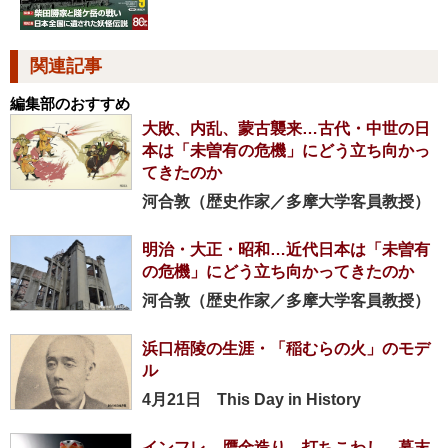
関連記事
編集部のおすすめ
大敗、内乱、蒙古襲来…古代・中世の日
本は「未曽有の危機」にどう立ち向かっ
てきたのか
河合敦（歴史作家／多摩大学客員教授）
明治・大正・昭和…近代日本は「未曽有
の危機」にどう立ち向かってきたのか
河合敦（歴史作家／多摩大学客員教授）
浜口梧陵の生涯・「稲むらの火」のモデ
ル
4月21日 This Day in History
インフレ、贋金造り、打ちこわし…幕末