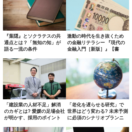
『葉隠』とソクラテスの共
激動の時代を生き抜くため
通点とは？「無知の知」が
の金融リテラシー 『現代の
語る一流の条件
金融入門［新版］』【書
評】
「建設業の人材不足」解消
「老化を遅らせる研究」で
のカギとは? 愛媛の足場会社
世界はどう変わる? 未来予測
が明かす、採用のポイント
に必須のシナリオプランニ
ング