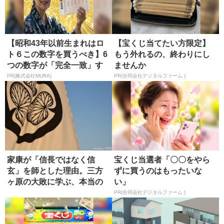
【昭和43年以前生まれはロ
【宝くじ当てたい方限定】
ト６この数字を買うべき】6
もう外れるの、終わりにし
つの数字が「完全一致」す
ませんか
る方...
PR(株式会社MURA)
PR(合同会社デジタルファーム )
家康が「信長ではなく信
宝くじ当選者「〇〇をやら
玄」を師とした理由。三方
ずに買うのはもったいな
ヶ原の大敗に学ぶ、本当の
い」
師の選び方
PR(合同会社デジタルファーム )