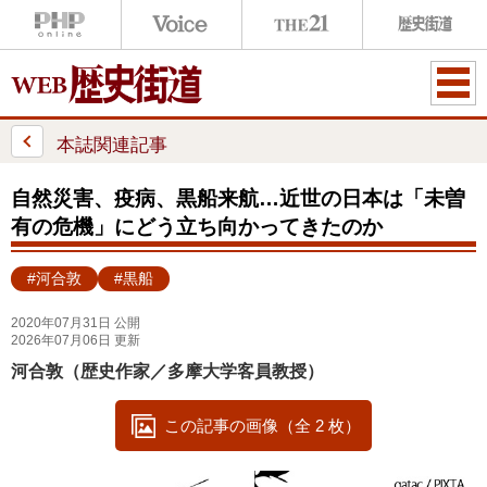
ME
NU
本誌関連記事
自然災害、疫病、黒船来航…近世の日本は「未曽
有の危機」にどう立ち向かってきたのか
#河合敦
#黒船
2020年07月31日 公開
2026年07月06日 更新
河合敦（歴史作家／多摩大学客員教授）
この記事の画像（全 2 枚）