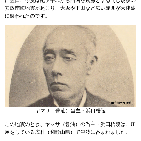
に翌日、今度は紀伊半島から四国を震源とする同じ規模の
安政南海地震が起こり、大坂や下田など広い範囲が大津波
に襲われたのです。
ヤマサ（醤油）当主・浜口梧陵
この地震のとき、ヤマサ（醤油）の当主・浜口梧陵は、庄
屋をしている広村（和歌山県）で津波に呑まれました。