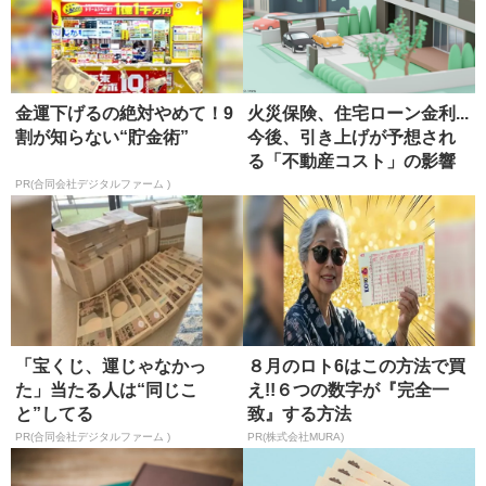
金運下げるの絶対やめて！9
火災保険、住宅ローン金利...
割が知らない“貯金術”
今後、引き上げが予想され
る「不動産コスト」の影響
PR(合同会社デジタルファーム )
「宝くじ、運じゃなかっ
８月のロト6はこの方法で買
た」当たる人は“同じこ
え!!６つの数字が『完全一
と”してる
致』する方法
PR(合同会社デジタルファーム )
PR(株式会社MURA)