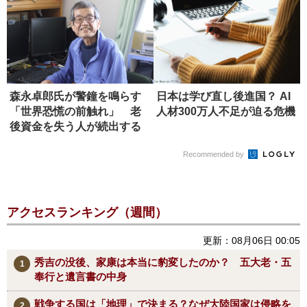
森永卓郎氏が警鐘を鳴らす
日本は学び直し後進国？ AI
「世界恐慌の前触れ」 老
人材300万人不足が迫る危機
後資金を失う人が続出する
未来
Recommended by
アクセスランキング（週間）
更新：08月06日 00:05
秀吉の没後、家康は本当に豹変したのか？ 五大老・五
奉行と遺言書の中身
戦争する国は「地理」で決まる？なぜ大陸国家は侵略を