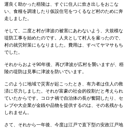
運良く助かった梧陵は、すぐに住人に炊き出しをおこな
い、食糧を調達したり仮設住宅をつくるなど村のために奔
走しました。
そして、二度と村が津波の被害にあわないよう、大規模な
堤防工事を始めたのです。人夫として村人を雇ったので、
村の就労対策にもなりました。費用は、すべてヤマサもち
でした。
それからおよそ90年後、再び津波が広村を襲いますが、梧
陵の堤防は見事に津波を防いでいます。
このように地域で災害が起こったとき、有力者は住人の救
済に尽力しました。それが富豪の社会的役割だと考えられ
ていたからです。コロナ禍で自治体の長が奮闘したり、セ
レブや大企業が金銭や品物を提供するのは、その名残かも
しれません。
さて、それから一年後、今度は江戸で直下型の安政江戸地