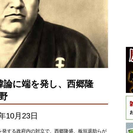
韓論に端を発し、西郷隆
野
10月23日
論に端を発する政府内の対立で、西郷隆盛、板垣退助らが