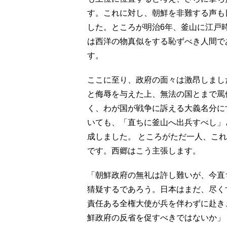
す。これに対し、朝鮮を非難する声も
した。ところが明治6年、釜山に江戸
は西洋の物真似をする恥ずべき人間で
す。
ここに至り、政府の面々は激昂しまし
と侮辱を与えた上、無法の国とまで罵
く、わが国が戦争に訴える大義名分に
いても、「直ちに釜山へ出兵すべし」
成しました。 ところがただ一人、こ
です。西郷はこう主張します。
「朝鮮政府の無礼は許し難いが、今直
猜疑するであろう。日本はまだ、尽く
責任ある全権大使が兵を伴わずに赴き
鮮政府の反省を促すべきではないか」