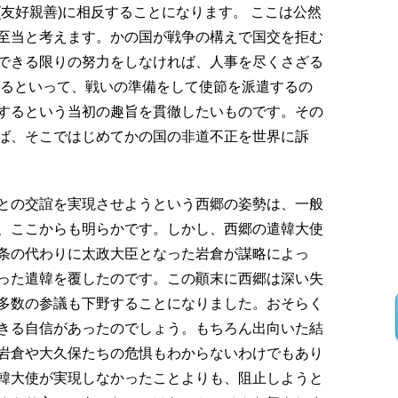
友好親善)に相反することになります。 ここは公然
至当と考えます。かの国が戦争の構えで国交を拒む
できる限りの努力をしなければ、人事を尽くさざる
あるといって、戦いの準備をして使節を派遣するの
するという当初の趣旨を貫徹したいものです。その
ば、そこではじめてかの国の非道不正を世界に訴
との交誼を実現させようという西郷の姿勢は、一般
、ここからも明らかです。しかし、西郷の遣韓大使
条の代わりに太政大臣となった岩倉が謀略によっ
った遣韓を覆したのです。この顚末に西郷は深い失
多数の参議も下野することになりました。おそらく
きる自信があったのでしょう。もちろん出向いた結
岩倉や大久保たちの危惧もわからないわけでもあり
韓大使が実現しなかったことよりも、阻止しようと