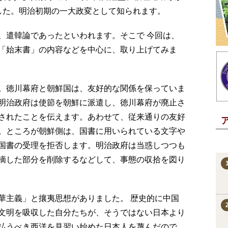
した。明治初期の一大政変として知られます。
、遣韓論であったといわれます。そこで 今回は、
「始末書」の内容などを中心に、取り上げてみま
。徳川幕府と朝鮮国は、友好的な関係を保っていま
2月、明治政府は使節を朝鮮に派遣し、徳川幕府が廃止さ
されたことを伝えます。あわせて、従来通りの友好
。ところが朝鮮側は、国書に用いられている文字や
国書の受理を拒否します。明治政府は当惑しつつも
摘した部分を削除するなどして、事態の収拾を図り
華主義」と攘夷思想がありました。 歴史的に中国
文明を吸収した自分たちが、そうではない日本より
払うべき西洋を見習い始めた日本人を蔑んだので