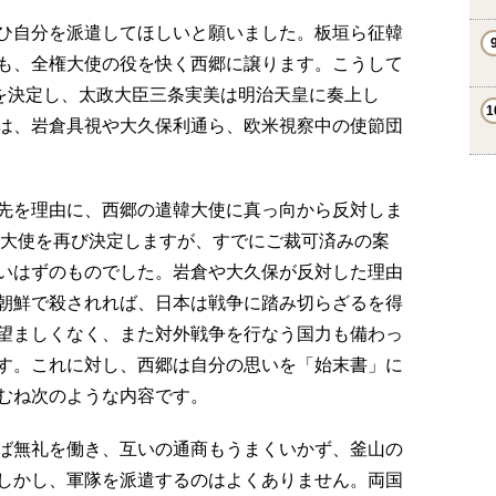
ひ自分を派遣してほしいと願いました。板垣ら征韓
も、全権大使の役を快く西郷に譲ります。こうして
使を決定し、太政大臣三条実美は明治天皇に奏上し
は、岩倉具視や大久保利通ら、欧米視察中の使節団
先を理由に、西郷の遣韓大使に真っ向から反対しま
韓大使を再び決定しますが、すでにご裁可済みの案
いはずのものでした。岩倉や大久保が反対した理由
朝鮮で殺されれば、日本は戦争に踏み切らざるを得
望ましくなく、また対外戦争を行なう国力も備わっ
す。これに対し、西郷は自分の思いを「始末書」に
むね次のような内容です。
ば無礼を働き、互いの通商もうまくいかず、釜山の
しかし、軍隊を派遣するのはよくありません。両国