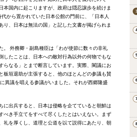
日本国内に起こりますが、政府は隠忍譲歩を続けま
時代から置かれていた日本公館の門前に、「日本人
あり、日本は無法の国」と記した文書が掲げられま
た。 外務卿・副島種臣は「わが使節に数々の非礼
倒したことは、日本への敵対行為以外の何物でもな
すらなる」とまで断言しています。実際、閣議にお
と板垣退助が主張すると、他のほとんどの参議も賛
れに異議を唱える参議がいました。それが西郷隆盛
ちに出兵すると、日本は侵略を企てていると朝鮮は
すべき手立てをすべて尽くしたとはいえない。まず
、礼を厚くし、道理と公道を以て説得にあたり、朝