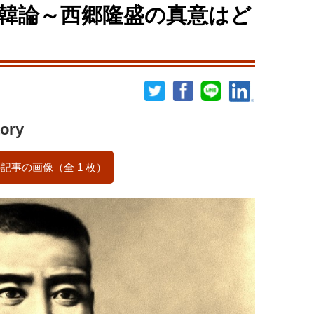
韓論～西郷隆盛の真意はど
ory
記事の画像（全 1 枚）