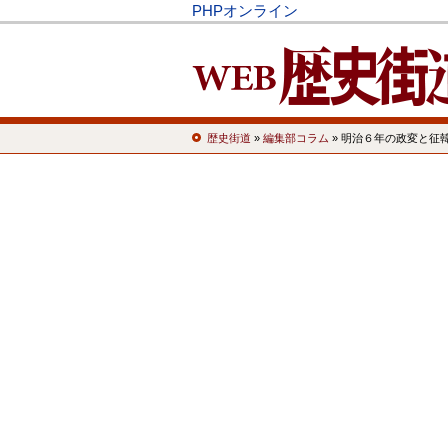
PHPオンライン
歴史街道
»
編集部コラム
» 明治６年の政変と征