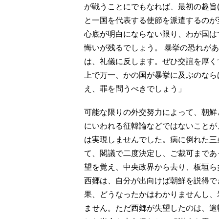
が戦うことにでもなれば、最初の趣旨(
と一国を代表する使節を派遣するのが
心底が明白にならない限り、わが国は
悔いが残るでしょう。 暴挙の恐れが
は、礼儀に反します。ぜひ交誼を厚く
上で万一、かの国が暴挙に及ぶのなら
え、罪を問うべきでしょう」
可能な限りの外交努力によって、朝鮮
にいわれる征韓論などではないことが
は実現しませんでした。病に倒れた三
て、閣議で二度決定し、ご裁可まであ
望を覚え、中央政界から去り、板垣ら
西郷は、自分が出向けば朝鮮を説得で
果、どうなったかはわかりませんし、
ません。ただ西郷が失望したのは、遣