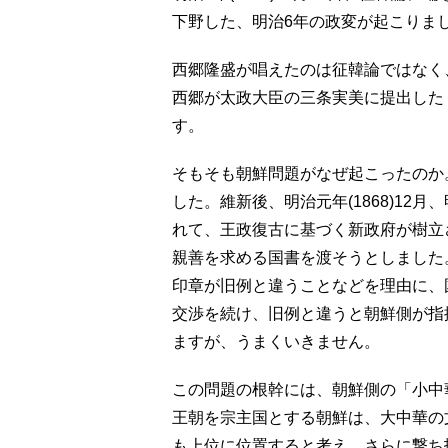
下野した、明治6年の政変が起こりま
西郷隆盛が唱えたのは征韓論ではなく
西郷が太政大臣の三条実美に提出した
す。
そもそも朝鮮問題がなぜ起こったのか
した。維新後、明治元年(1868)1
れて、王政復古に基づく新政府が樹立
親善を求める国書を渡そうとしました
印章が旧例と違うことなどを理由に、
交渉を続け、旧例と違うと朝鮮側が指
ますが、うまくいきません。
この問題の根幹には、朝鮮側の「小中
王朝を宗主国とする朝鮮は、大中華の
も上位に位置すると考え、さらに撃ち