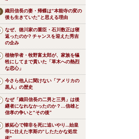
織田信長の妻・帰蝶は“本能寺の変の
後も生きていた”と思える理由
なぜ、徳川家の重臣・石川数正は寝
返ったのか? チャンスを迎えた秀吉
の企み
植物学者・牧野富太郎が、家族を犠
牲にしてまで貫いた「草木への熱烈
な恋心」
今さら他人に聞けない「アメリカの
黒人」の歴史
なぜ「織田信長の二男と三男」は後
継者になれなかったのか？…信雄と
信孝の争いと“その後”
嫉妬心で韓非を死に追いやり...始皇
帝に仕えた李斯の“したたかな処世
術”