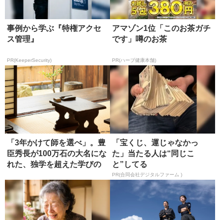
事例から学ぶ『特権アクセ
アマゾン1位「このお茶ガチ
ス管理』
です」噂のお茶
PR(KeeperSecurity)
PR(ハーブ健康本舗)
「3年かけて師を選べ」。豊
「宝くじ、運じゃなかっ
臣秀長が100万石の大名にな
た」当たる人は“同じこ
れた、独学を超えた学びの
と”してる
正...
PR(合同会社デジタルファーム )