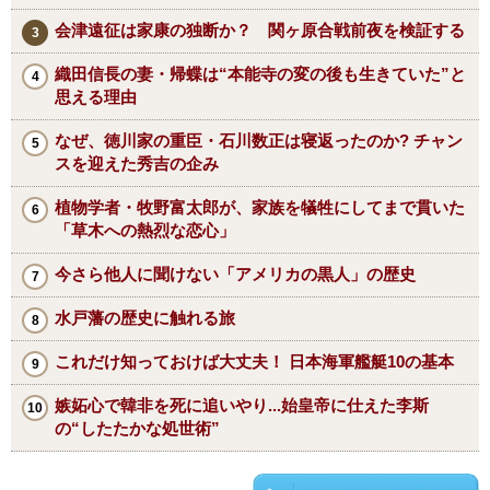
会津遠征は家康の独断か？ 関ヶ原合戦前夜を検証する
織田信長の妻・帰蝶は“本能寺の変の後も生きていた”と
思える理由
なぜ、徳川家の重臣・石川数正は寝返ったのか? チャン
スを迎えた秀吉の企み
植物学者・牧野富太郎が、家族を犠牲にしてまで貫いた
「草木への熱烈な恋心」
今さら他人に聞けない「アメリカの黒人」の歴史
水戸藩の歴史に触れる旅
これだけ知っておけば大丈夫！ 日本海軍艦艇10の基本
嫉妬心で韓非を死に追いやり...始皇帝に仕えた李斯
の“したたかな処世術”