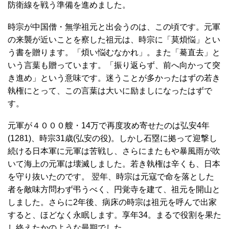
防衛線を戦う準備を進めました。
時宗が中国僧・無学祖元と出会うのは、この頃です。元軍
の来襲が近いことを察した祖元は、時宗に「莫煩悩」とい
う書を贈ります。「煩い悩むなかれ」。また「驀直去」と
いう言葉も贈っています。「振り返らず、前へ向かって突
き進め」という意味です。迷うことが多かったはずの若き
執権にとって、この言葉は大いに励ましになったはずで
す。
元軍が４０００艘・14万で再度攻め寄せたのは弘安4年
(1281)、時宗31歳(弘安の役)。しかし石塁に拠って迎撃し
続ける日本軍に元軍は苦戦し、さらにまたもや暴風雨が吹
いて海上の元軍は壊滅しました。若き執権は辛くも、日本
を守り抜いたのです。 翌年、時宗は元寇で命を落とした
者を敵味方問わず弔うべく、円覚寺を建て、祖元を開山と
しました。さらに2年後、病床の時宗は祖元を呼んで出家
すると、ほどなく永眠します。享年34。まるで役割を果た
し終えたかのような最期でした。