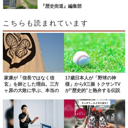
『歴史街道』編集部
こちらも読まれています
家康が「信長ではなく信
17歳日本人が「野球の神
玄」を師とした理由。三方
様」から9三振 トクサンTV
ヶ原の大敗に学ぶ、本当の
が"歴史的"と熱弁する伝説
師の選び方
の...