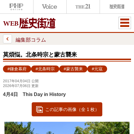
ME
NU
編集部コラム
莫煩悩。北条時宗と蒙古襲来
#鎌倉幕府
#北条時宗
#蒙古襲来
#元寇
2017年04月04日 公開
2026年07月06日 更新
4月4日 This Day in History
この記事の画像（全 1 枚）