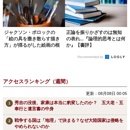
ジャクソン・ポロックの
正論を振りかざすのは無知
「絵の具を撒き散らす描き
の表れ...『論理的思考とは何
方」が揺るがした絵画の根
か』【書評】
本
Recommended by
アクセスランキング（週間）
更新：08月08日 00:05
秀吉の没後、家康は本当に豹変したのか？ 五大老・五
奉行と遺言書の中身
戦争する国は「地理」で決まる？なぜ大陸国家は侵略を
やめられないのか