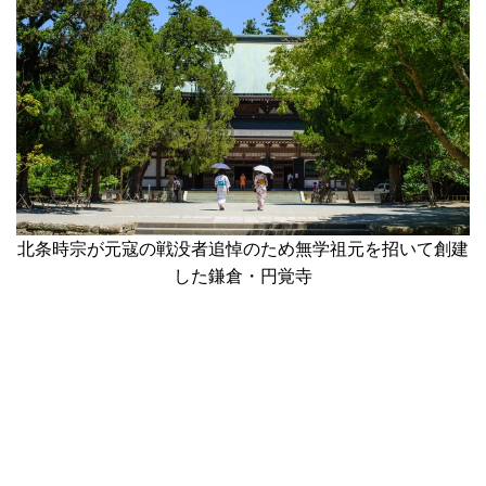
北条時宗が元寇の戦没者追悼のため無学祖元を招いて創建
した鎌倉・円覚寺