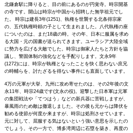
北鎌倉駅に降りると、目の前にあるのが円覚寺。時宗開基
の寺です。開山は時宗が中国から招聘した無学祖元でし
た。 時宗は建長3年(1251)、執権を世襲する北条得宗家
の、五代執権時頼の子として生まれました。八代執権の座
についたのは、まだ18歳の時。その年、日本に服属を求め
る大国・元の国書が送られてきます。ユーラシア大陸全域
に勢力を広げる大敵でした。時宗は御家人たちと方針を協
議し、警固体制の強化などを手配りします。文永9年
(1272)には、時宗が執権となったことを快く思わない庶兄
の時輔らを、討たざるを得ない事件にも直面しています。
4万の元軍が大挙、九州に攻め寄せたのは、その2年後の文
永11年、時宗24歳です(文永の役)。迎撃した日本軍は元軍
の集団戦法や「てつはう」などの新兵器に苦戦しますが、
暴風雨のため敵は撤退しました。その後も元からは降伏を
勧める使節が何度か来ますが、時宗は処刑させています。
元に対して、屈服する気はないという強い意思を示したの
でしょう。その一方で、博多湾周辺に石塁を築き、再度の