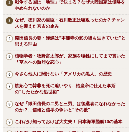
戦争する国は「地理」で決まる？なぜ大陸国家は侵略を
やめられないのか
なぜ、徳川家の重臣・石川数正は寝返ったのか? チャン
スを迎えた秀吉の企み
織田信長の妻・帰蝶は“本能寺の変の後も生きていた”と
思える理由
植物学者・牧野富太郎が、家族を犠牲にしてまで貫いた
「草木への熱烈な恋心」
今さら他人に聞けない「アメリカの黒人」の歴史
嫉妬心で韓非を死に追いやり...始皇帝に仕えた李斯
の“したたかな処世術”
なぜ「織田信長の二男と三男」は後継者になれなかった
のか？…信雄と信孝の争いと“その後”
これだけ知っておけば大丈夫！ 日本海軍艦艇10の基本