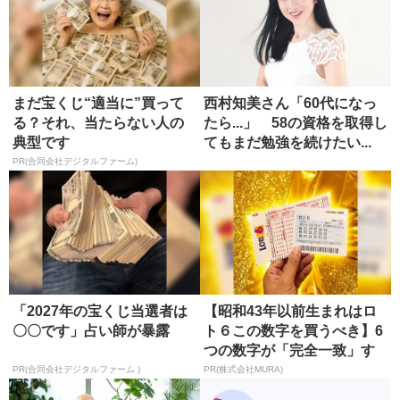
まだ宝くじ“適当に”買って
西村知美さん「60代になっ
る？それ、当たらない人の
たら...」 58の資格を取得し
典型です
てもまだ勉強を続けたい...
PR(合同会社デジタルファーム)
「2027年の宝くじ当選者は
【昭和43年以前生まれはロ
〇〇です」占い師が暴露
ト６この数字を買うべき】6
つの数字が「完全一致」す
る方...
PR(合同会社デジタルファーム )
PR(株式会社MURA)