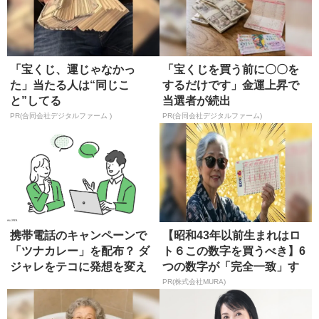
「宝くじ、運じゃなかっ
「宝くじを買う前に〇〇を
た」当たる人は“同じこ
するだけです」金運上昇で
と”してる
当選者が続出
PR(合同会社デジタルファーム )
PR(合同会社デジタルファーム)
携帯電話のキャンペーンで
【昭和43年以前生まれはロ
「ツナカレー」を配布？ ダ
ト６この数字を買うべき】6
ジャレをテコに発想を変え
つの数字が「完全一致」す
る
る方...
PR(株式会社MURA)