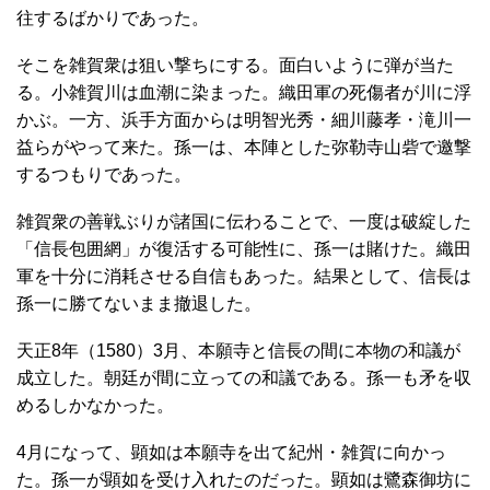
往するばかりであった。
そこを雑賀衆は狙い撃ちにする。面白いように弾が当た
る。小雑賀川は血潮に染まった。織田軍の死傷者が川に浮
かぶ。一方、浜手方面からは明智光秀・細川藤孝・滝川一
益らがやって来た。孫一は、本陣とした弥勒寺山砦で邀撃
するつもりであった。
雑賀衆の善戦ぶりが諸国に伝わることで、一度は破綻した
「信長包囲網」が復活する可能性に、孫一は賭けた。織田
軍を十分に消耗させる自信もあった。結果として、信長は
孫一に勝てないまま撤退した。
天正8年（1580）3月、本願寺と信長の間に本物の和議が
成立した。朝廷が間に立っての和議である。孫一も矛を収
めるしかなかった。
4月になって、顕如は本願寺を出て紀州・雑賀に向かっ
た。孫一が顕如を受け入れたのだった。顕如は鷺森御坊に