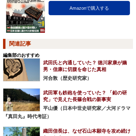
Amazonで購入する
関連記事
編集部のおすすめ
武田氏と内通していた？ 徳川家康が嫡
男・信康に切腹を命じた真相
河合敦（歴史研究家）
武田軍も鉄砲を使っていた？ 「鉛の研
究」で見えた長篠合戦の新事実
平山優（日本中世史研究家／大河ドラマ
『真田丸』時代考証）
織田信長は、なぜ石山本願寺を攻め続け