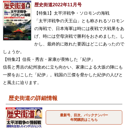
歴史街道2022年11月号
【特集1】太平洋戦争・ソロモンの海戦
「太平洋戦争の天王山」とも称されるソロモン
の海戦で、日本海軍は時には夜戦で大戦果をあ
げ、時には空母決戦で勝利をおさめました。し
かし、最終的に敗れた要因はどこにあったので
しょうか。
【特集2】信長・秀吉・家康が畏怖した「紀伊」
信長と秀吉の紀州攻めに立ち向かい、家康による大坂の陣にも
一揆をおこした「紀伊」。戦国の三傑を脅かした紀伊の人びと
と風土に迫ります。
歴史街道の詳細情報
最新号、目次、バックナンバー
年間購読はこちら