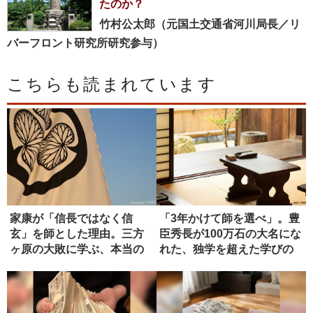
たのか？
竹村公太郎（元国土交通省河川局長／リ
バーフロント研究所研究参与）
こちらも読まれています
家康が「信長ではなく信
「3年かけて師を選べ」。豊
玄」を師とした理由。三方
臣秀長が100万石の大名にな
ヶ原の大敗に学ぶ、本当の
れた、独学を超えた学びの
師の選び方
正...