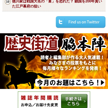
徳川家は戦国大名の「富」を恐れた？ 鎖国を200年貫い
た江戸幕府の狙い