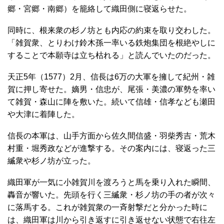
郷・宮郷・南郷）を籠絡して織田側に寝返らせた。
同時に、根来衆の杉ノ坊とも内応の約束を取り交わした。
「雑賀衆、とりわけ鈴木孫一率いる鉄炮集団を根絶やしに
することで本願寺は立ち枯れる」と読んでいたのだった。
天正5年（1577）2月、信長は6万の大軍を擁して紀州・雑
賀に押し寄せた。嫡男・信忠が、尾張・美濃の軍勢を率い
て雑賀・森山に陣を敷いた。続いて信雄・信孝なども瀬田
や大津に着陣した。
信長の本軍は、山手方面から佐久間信盛・羽柴秀吉・荒木
村重・堀秀政などが進撃する。その案内には、寝返った三
縅衆や杉ノ坊が立った。
織田軍が一気に小雑賀川を渡ろうと馬を乗り入れた瞬間、
轟音が響いた。先頭を行く三縅衆・杉ノ坊の手の者が次々
に落馬する。これが雑賀衆の一斉射撃だと分かった時に
は、織田軍は川から引き返すに引き返せない状態で右往左