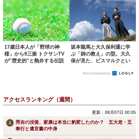
17歳日本人が「野球の神
坂本龍馬と大久保利通に学
様」から9三振 トクサンTV
ぶ「師の教え」の型。大久
が"歴史的"と熱弁する伝説
保が見た、ビスマルクとい
の...
う究極の...
Recommended by
アクセスランキング（週間）
更新：08月07日 00:05
秀吉の没後、家康は本当に豹変したのか？ 五大老・五
奉行と遺言書の中身