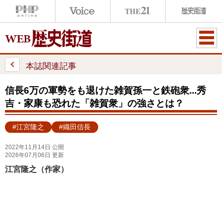
ME
NU
本誌関連記事
信長6万の軍勢をも退けた雑賀孫一と鉄砲衆...秀
吉・家康も恐れた「雑賀衆」の強さとは？
#江宮隆之
#織田信長
2022年11月14日 公開
2026年07月06日 更新
江宮隆之（作家）