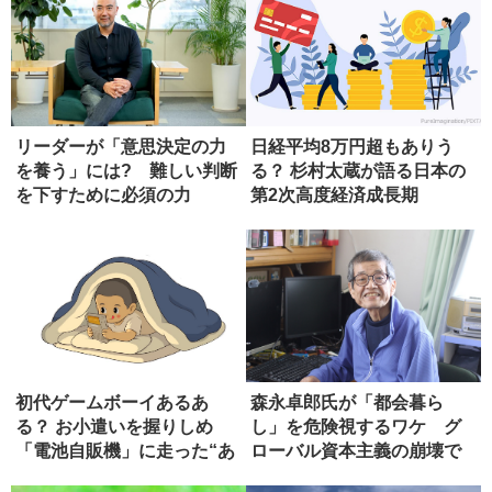
リーダーが「意思決定の力
日経平均8万円超もありう
を養う」には? 難しい判断
る？ 杉村太蔵が語る日本の
を下すために必須の力
第2次高度経済成長期
初代ゲームボーイあるあ
森永卓郎氏が「都会暮ら
る？ お小遣いを握りしめ
し」を危険視するワケ グ
「電池自販機」に走った“あ
ローバル資本主義の崩壊で
の頃”の...
起こる悲劇