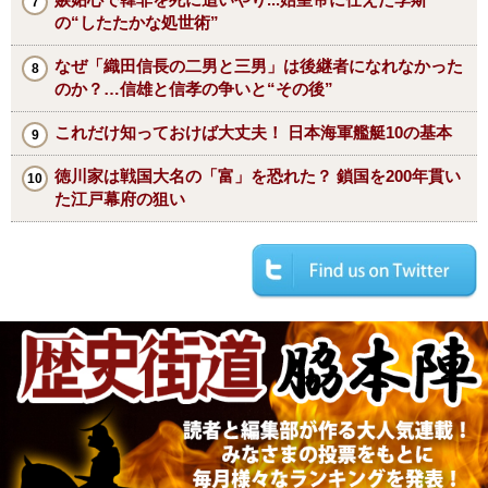
の“したたかな処世術”
なぜ「織田信長の二男と三男」は後継者になれなかった
のか？…信雄と信孝の争いと“その後”
これだけ知っておけば大丈夫！ 日本海軍艦艇10の基本
徳川家は戦国大名の「富」を恐れた？ 鎖国を200年貫い
た江戸幕府の狙い