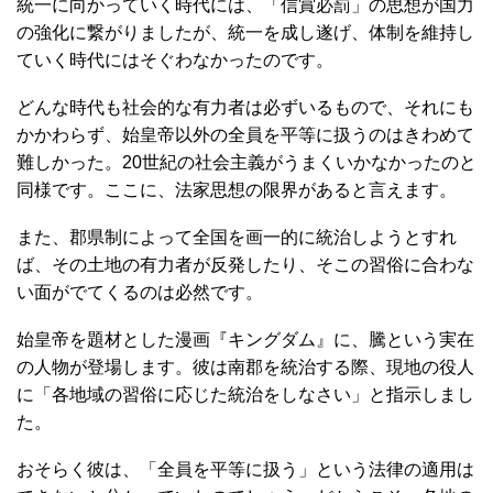
統一に向かっていく時代には、「信賞必罰」の思想が国力
の強化に繋がりましたが、統一を成し遂げ、体制を維持し
ていく時代にはそぐわなかったのです。
どんな時代も社会的な有力者は必ずいるもので、それにも
かかわらず、始皇帝以外の全員を平等に扱うのはきわめて
難しかった。20世紀の社会主義がうまくいかなかったのと
同様です。ここに、法家思想の限界があると言えます。
また、郡県制によって全国を画一的に統治しようとすれ
ば、その土地の有力者が反発したり、そこの習俗に合わな
い面がでてくるのは必然です。
始皇帝を題材とした漫画『キングダム』に、騰という実在
の人物が登場します。彼は南郡を統治する際、現地の役人
に「各地域の習俗に応じた統治をしなさい」と指示しまし
た。
おそらく彼は、「全員を平等に扱う」という法律の適用は