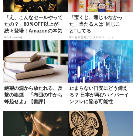
「え、こんなセールやって
「宝くじ、運じゃなかっ
たの？」80％OFF以上が
た」当たる人は“同じこ
続々登場！Amazonの本気
と”してる
が...
PR(Amazon)
PR(合同会社デジタルファーム )
絶望の淵から放たれる、反
止まらない円安にどう備え
撃の狼煙 『布団の中から
る？ 日本が再びハイパーイ
蜂起せよ』【書評】
ンフレに陥る可能性