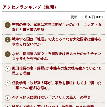
アクセスランキング（週間）
更新：08月07日 00:05
秀吉の没後、家康は本当に豹変したのか？ 五大老・五
奉行と遺言書の中身
戦争する国は「地理」で決まる？なぜ大陸国家は侵略を
やめられないのか
なぜ、徳川家の重臣・石川数正は寝返ったのか? チャン
スを迎えた秀吉の企み
織田信長の妻・帰蝶は“本能寺の変の後も生きていた”と
思える理由
植物学者・牧野富太郎が、家族を犠牲にしてまで貫いた
「草木への熱烈な恋心」
今さら他人に聞けない「アメリカの黒人」の歴史
嫉妬心で韓非を死に追いやり...始皇帝に仕えた李斯