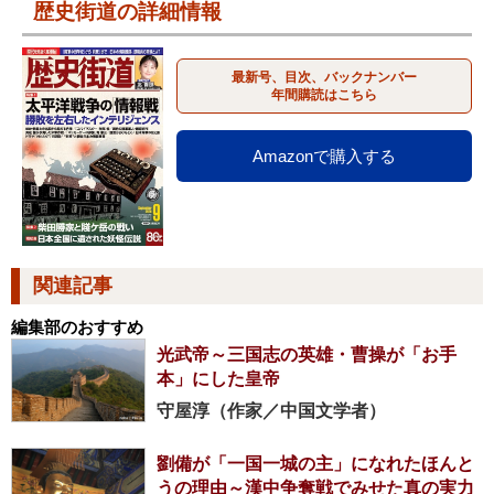
歴史街道の詳細情報
最新号、目次、バックナンバー
年間購読はこちら
Amazonで購入する
関連記事
編集部のおすすめ
光武帝～三国志の英雄・曹操が「お手
本」にした皇帝
守屋淳（作家／中国文学者）
劉備が「一国一城の主」になれたほんと
うの理由～漢中争奪戦でみせた真の実力