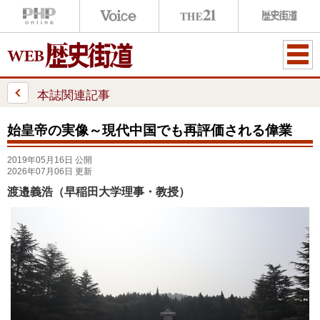
ME
NU
本誌関連記事
始皇帝の実像～現代中国でも再評価される偉業
2019年05月16日 公開
2026年07月06日 更新
渡邉義浩（早稲田大学理事・教授）