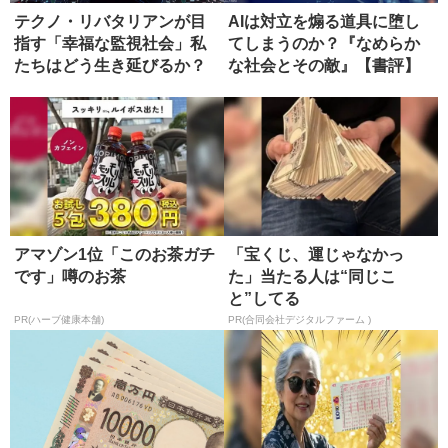
テクノ・リバタリアンが目
AIは対立を煽る道具に堕し
指す「幸福な監視社会」私
てしまうのか？『なめらか
たちはどう生き延びるか？
な社会とその敵』【書評】
【書評】
アマゾン1位「このお茶ガチ
「宝くじ、運じゃなかっ
です」噂のお茶
た」当たる人は“同じこ
と”してる
PR(ハーブ健康本舗)
PR(合同会社デジタルファーム )