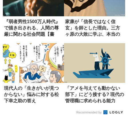
『弱者男性1500万人時代』
家康が「信長ではなく信
で描き出される、人間の尊
玄」を師とした理由。三方
厳に関わる社会問題【書
ヶ原の大敗に学ぶ、本当の
評】
師の選び方
現代人の「生きがいが見つ
「アメを与えても動かない
からない」悩みに対する松
部下」にどう接する? 現代の
下幸之助の答え
管理職に求められる能力
Recommended by