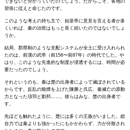
できないと分かっていたのでしょう。だからこそ、各地の
習俗に従えと命じたのです。
このような考えの持ち主で、始皇帝に意見を言える者が多
くいれば、秦の治世はもっと長く続いたのではないでしょ
うか。
結局、郡県制のような支配システムが全土に受け入れられ
たのは、前漢の武帝（前156〜前87年）の時代でした。や
はり、このような先進的な制度が浸透するには、時間が必
要だったのでしょう。
それというのも、秦は楚の出身者によって滅ぼされている
からです。反乱の狼煙を上げた陳勝と呉広、秦滅亡の原動
力となった項羽と劉邦……。彼らはみな、楚の出身者で
す。
先ほども触れたように、楚には多くの王族がいました。総
合力では秦よりも強かったにもかかわらず、力が分散され