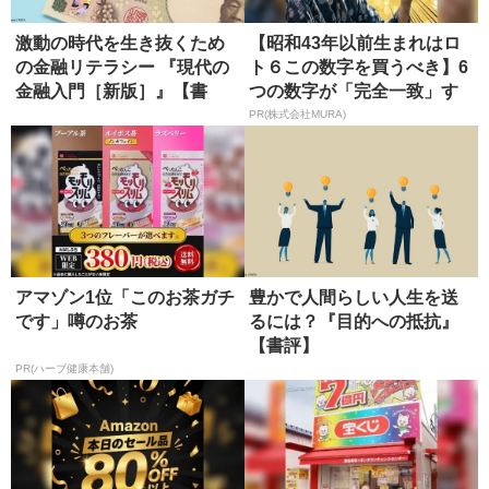
激動の時代を生き抜くため
【昭和43年以前生まれはロ
の金融リテラシー 『現代の
ト６この数字を買うべき】6
金融入門［新版］』【書
つの数字が「完全一致」す
評】
る方...
PR(株式会社MURA)
アマゾン1位「このお茶ガチ
豊かで人間らしい人生を送
です」噂のお茶
るには？『目的への抵抗』
【書評】
PR(ハーブ健康本舗)