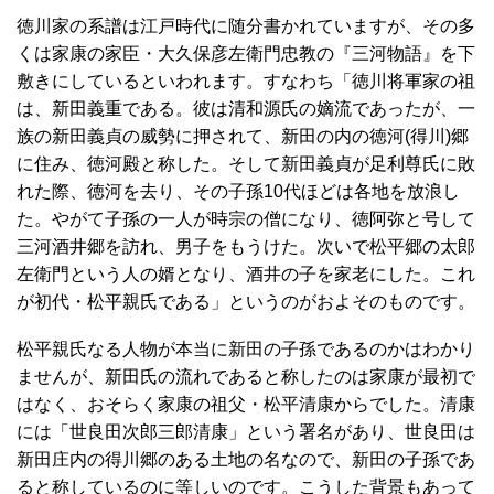
徳川家の系譜は江戸時代に随分書かれていますが、その多
くは家康の家臣・大久保彦左衛門忠教の『三河物語』を下
敷きにしているといわれます。すなわち「徳川将軍家の祖
は、新田義重である。彼は清和源氏の嫡流であったが、一
族の新田義貞の威勢に押されて、新田の内の徳河(得川)郷
に住み、徳河殿と称した。そして新田義貞が足利尊氏に敗
れた際、徳河を去り、その子孫10代ほどは各地を放浪し
た。やがて子孫の一人が時宗の僧になり、徳阿弥と号して
三河酒井郷を訪れ、男子をもうけた。次いで松平郷の太郎
左衛門という人の婿となり、酒井の子を家老にした。これ
が初代・松平親氏である」というのがおよそのものです。
松平親氏なる人物が本当に新田の子孫であるのかはわかり
ませんが、新田氏の流れであると称したのは家康が最初で
はなく、おそらく家康の祖父・松平清康からでした。清康
には「世良田次郎三郎清康」という署名があり、世良田は
新田庄内の得川郷のある土地の名なので、新田の子孫であ
ると称しているのに等しいのです。こうした背景もあって