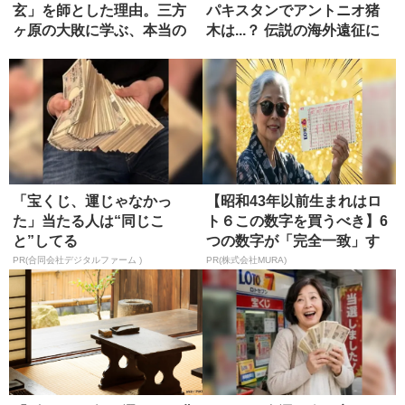
玄」を師とした理由。三方
パキスタンでアントニオ猪
ヶ原の大敗に学ぶ、本当の
木は...？ 伝説の海外遠征に
師の選び方
同...
「宝くじ、運じゃなかっ
【昭和43年以前生まれはロ
た」当たる人は“同じこ
ト６この数字を買うべき】6
と”してる
つの数字が「完全一致」す
る方...
PR(合同会社デジタルファーム )
PR(株式会社MURA)