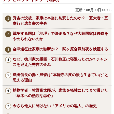
更新：08月09日 00:05
秀吉の没後、家康は本当に豹変したのか？ 五大老・五
奉行と遺言書の中身
戦争する国は「地理」で決まる？なぜ大陸国家は侵略を
やめられないのか
会津遠征は家康の独断か？ 関ヶ原合戦前夜を検証する
なぜ、徳川家の重臣・石川数正は寝返ったのか? チャン
スを迎えた秀吉の企み
織田信長の妻・帰蝶は“本能寺の変の後も生きていた”と
思える理由
植物学者・牧野富太郎が、家族を犠牲にしてまで貫いた
「草木への熱烈な恋心」
今さら他人に聞けない「アメリカの黒人」の歴史