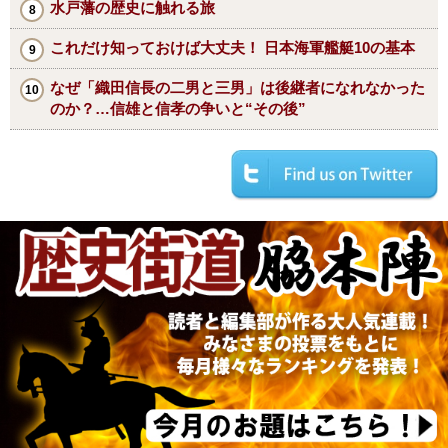
水戸藩の歴史に触れる旅
これだけ知っておけば大丈夫！ 日本海軍艦艇10の基本
なぜ「織田信長の二男と三男」は後継者になれなかった
のか？…信雄と信孝の争いと“その後”