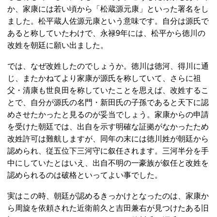
か、家康には若い頃から「松蔵源元康」といった署名をし
ました。松平蔵人佐源元康という意味です。自分は源氏で
あると称していたわけで、永禄9年には、松平から徳川の
改姓を朝廷に願い出ました。
では、なぜ改姓したのでしょうか。徳川は徳河、得川に通
じ、またかねてより家康が源氏を称していて、さらに祖
父・清康も世良田を称していたことを思えば、改姓するこ
とで、自分が源氏の名門・新田氏の子孫であると天下に認
めさせたかったと見るのが妥当でしょう。家康からの申請
を受けた朝廷では、出自を示す明確な証拠がなかったため
改姓許可は難航しますが、同年の末には徳川姓が朝廷から
認められ、従五位下三河守に叙任されます。三河半分を手
中にしていたとはいえ、出自不明の一豪族が叙任と改姓を
認められるのは破格といってよい事でした。
実はこの時、朝廷が認めるきっかけとなったのは、家康か
ら周旋を依頼された近衛前久と吉田兼右が見つけたある旧