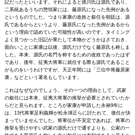
記だったといいます。それによると徳川氏は源氏であり、
二系統あるうちの惣領家には、藤原氏になった先例がある
というものでした。つまり家康の改姓と叙任を朝廷は、源
氏であるからというより、藤原氏になった先例があるから
という理由で認めていた可能性が高いのです。タイミング
よく見つかった旧記が果たして本物かどうかはさておき、
面白いことに家康は以後、源氏だけでなく藤原氏も称しま
した。本来、源氏の名門を称するための改姓であったはず
であり、後年、征夷大将軍に就任する際も源氏であること
がものをいうわけですが、天正年間には「三位中将藤原家
康」などという署名もしています。
これはなぜなのでしょう。 その一つの理由として、武家
の叙任には本来、征夷大将軍の推挙が必要とされていたか
らだと見られます。ところが家康が申請した永禄9年に
は、13代将軍足利義輝が松永弾正らに討たれて、後任が決
まっていませんでした。将軍位が不安定であれば、将軍の
推挙を受けやすい武家の源氏だけで通すよりも、公家の一