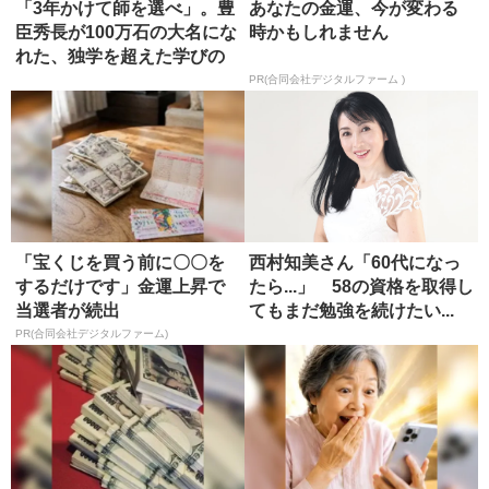
「3年かけて師を選べ」。豊
あなたの金運、今が変わる
臣秀長が100万石の大名にな
時かもしれません
れた、独学を超えた学びの
正...
PR(合同会社デジタルファーム )
「宝くじを買う前に〇〇を
西村知美さん「60代になっ
するだけです」金運上昇で
たら...」 58の資格を取得し
当選者が続出
てもまだ勉強を続けたい...
PR(合同会社デジタルファーム)