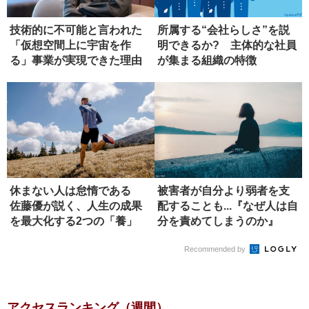
技術的に不可能と言われた
所属する“会社らしさ”を説
「仮想空間上に宇宙を作
明できるか? 主体的な社員
る」事業が実現できた理由
が集まる組織の特徴
休まない人は怠惰である
被害者が自分より弱者を支
佐藤優が説く、人生の成果
配することも...『なぜ人は自
を最大化する2つの「養」
分を責めてしまうのか』
【書...
Recommended by
アクセスランキング（週間）