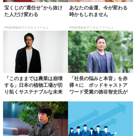
宝くじの“運任せ”から抜け
あなたの金運、今が変わる
た人だけ変わる
時かもしれません
PR(合同会社デジタルファーム )
PR(合同会社デジタルファーム )
「このままでは農業は崩壊
「社長の悩みと本音」を赤
する」日本の植物工場が切
裸々に ポッドキャストア
り拓くサステナブルな未来
ワード受賞の徳谷智史氏が
経営の本...