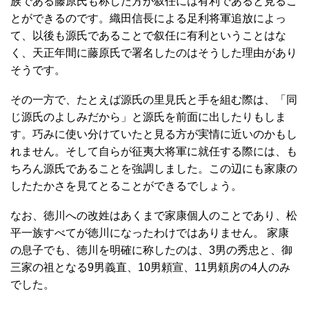
族である藤原氏も称した方が叙任には有利であると見るこ
とができるのです。織田信長による足利将軍追放によっ
て、以後も源氏であることで叙任に有利ということはな
く、天正年間に藤原氏で署名したのはそうした理由があり
そうです。
その一方で、たとえば源氏の里見氏と手を組む際は、「同
じ源氏のよしみだから」と源氏を前面に出したりもしま
す。巧みに使い分けていたと見る方が実情に近いのかもし
れません。そして自らが征夷大将軍に就任する際には、も
ちろん源氏であることを強調しました。この辺にも家康の
したたかさを見てとることができるでしょう。
なお、徳川への改姓はあくまで家康個人のことであり、松
平一族すべてが徳川になったわけではありません。 家康
の息子でも、徳川を明確に称したのは、3男の秀忠と、御
三家の祖となる9男義直、10男頼宣、11男頼房の4人のみ
でした。