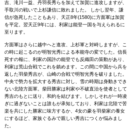
吉、滝川一益、丹羽長秀らを加えて加賀に進攻しますが、
手取川の戦いで上杉謙信に敗れました。 しかし翌年、謙
信が急死したこともあり、天正8年(1580)に方面軍は加賀
を平定。翌天正9年には、利家は能登一国を与えられるに
至ります。
方面軍はさらに越中へと進攻、上杉軍と対峙しますが、こ
の時に起こるのが明智光秀による本能寺の変でした。信長
死すの報に、利家の国許の能登でも反織田の策動があり、
利家は荒山合戦でこれを鎮めます。この間に中国から兵を
返した羽柴秀吉が、山崎の合戦で明智光秀を破りました。
中央で勢力を拡大する秀吉に対し、雪の時期は身動きでき
ない北陸方面軍。柴田勝家は利家や不破直治を使者として
秀吉のもとに送り、和約を結びます。しかしそれが一時凌
ぎに過ぎないことは誰もが承知しており、利家は北陸で苦
楽を共にした勝家に味方するか、4女の豪を羽柴家の養女
にするほど、家族ぐるみで親しい秀吉につくか悩みまし
た。