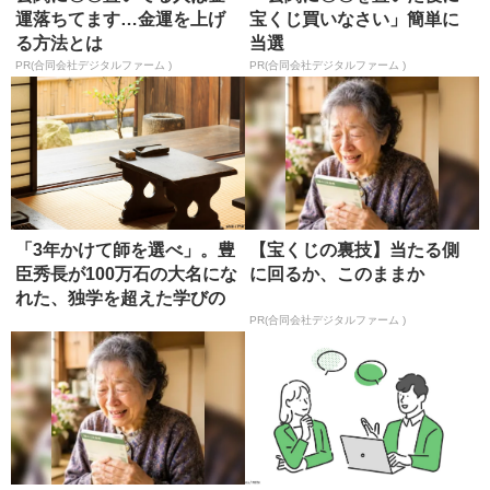
運落ちてます…金運を上げ
宝くじ買いなさい」簡単に
る方法とは
当選
PR(合同会社デジタルファーム )
PR(合同会社デジタルファーム )
「3年かけて師を選べ」。豊
【宝くじの裏技】当たる側
臣秀長が100万石の大名にな
に回るか、このままか
れた、独学を超えた学びの
正...
PR(合同会社デジタルファーム )