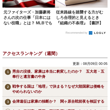
元ファイターズ・加藤豪将
従来路線を踏襲する方がむ
さんの次の仕事「日本には
しろ合理的と見えるとき
ない役職」とは？ MLBでも
『組織の不条理』【書評】
希少
Recommended by
アクセスランキング（週間）
更新：08月09日 00:05
秀吉の没後、家康は本当に豹変したのか？ 五大老・五
奉行と遺言書の中身
戦争する国は「地理」で決まる？なぜ大陸国家は侵略を
やめられないのか
会津遠征は家康の独断か？ 関ヶ原合戦前夜を検証する