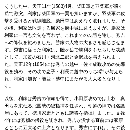
そうした中、天正11年(1583)4月、柴田軍と羽柴軍が賤ヶ
岳で激突。利家は柴田軍の一翼を担いますが、羽柴軍の攻
撃を受けると戦線離脱。柴田軍はあえなく敗れました。そ
の後、利家は敗走する勝家を府中城に迎えますが、勝家は
利家に一言も文句を言わず、これまでの友誼を謝し、秀吉
への降伏を勧めました。勝家の人物の大きさを感じさせま
す。秀吉に従った利家は、賤ヶ岳で勝利をもたらした功績
として、加賀の石川・河北二郡と金沢城を与えられまし
た。天正12年(1854)には秀吉の越中・佐々成政攻めの先導
役を務め、その功で息子・利長に越中のうち3郡が与えら
れ、利家は加賀・能登・越中にまたがる大大名となりま
す。
以後、利家は秀吉の信頼を得て、小田原攻めでは上杉、真
田らを束ねる北国勢の総指揮を任され、朝鮮の陣では名護
屋にあって、徳川家康とともに諸将を指揮しました。文禄
4年には秀頼の傅役を託され、秀吉が没する直前には家康
とともに五大老の上席となります。秀吉にすれば、その後