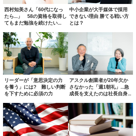
西村知美さん「60代になっ
中小企業が大手媒体で採用
たら...」 58の資格を取得し
できない理由 勝てる戦い方
てもまだ勉強を続けたい...
とは？
リーダーが「意思決定の力
アスクル創業者が20年欠か
を養う」には? 難しい判断
さなかった「週1朝礼」...急
を下すために必須の力
成長を支えたのは社長自身...