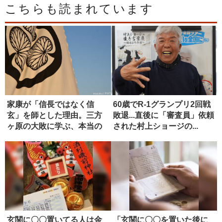
こちらも読まれています
家康が「信長ではなく信
60歳でR-1グランプリ2回戦
玄」を師とした理由。三方
敗退...直後に「審査員」依頼
ヶ原の大敗に学ぶ、本当の
された村上ショージの...
師の選び方
玄関に〇〇置いてる人は金
「玄関に〇〇を置いた後に