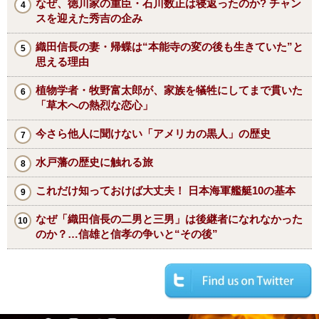
なぜ、徳川家の重臣・石川数正は寝返ったのか? チャン
スを迎えた秀吉の企み
織田信長の妻・帰蝶は“本能寺の変の後も生きていた”と
思える理由
植物学者・牧野富太郎が、家族を犠牲にしてまで貫いた
「草木への熱烈な恋心」
今さら他人に聞けない「アメリカの黒人」の歴史
水戸藩の歴史に触れる旅
これだけ知っておけば大丈夫！ 日本海軍艦艇10の基本
なぜ「織田信長の二男と三男」は後継者になれなかった
のか？…信雄と信孝の争いと“その後”