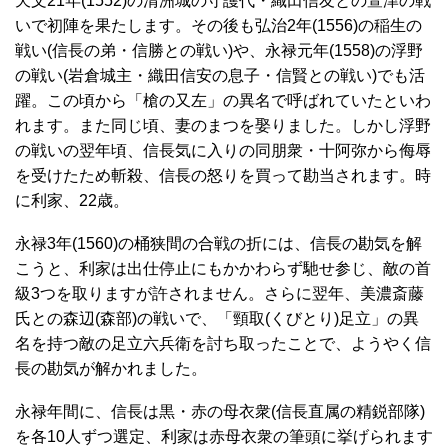
天文21年(1552)の清洲城の守護代・織田信友との萱津の戦
いで初陣を果たします。その後も弘治2年(1556)の稲生の
戦い(信長の弟・信勝との戦い)や、永禄元年(1558)の浮野
の戦い(岩倉城主・織田信安の息子・信賢との戦い)でも活
躍。この頃から「槍の又左」の異名で呼ばれていたといわ
れます。また同じ頃、妻のまつを娶りました。しかし浮野
の戦いの翌年頃、信長気に入りの同朋衆・十阿弥から侮辱
を受けたため斬殺、信長の怒りを買って勘当されます。時
に利家、22歳。
永禄3年(1560)の桶狭間の合戦の折には、信長の勘気を解
こうと、利家は出仕停止にもかかわらず馳せ参じ、敵の首
級3つを取りますが許されません。さらに翌年、美濃斎藤
氏との森辺(森部)の戦いで、「頸取(くびとり)足立」の異
名を持つ敵の足立六兵衛を討ち取ったことで、ようやく信
長の勘気が解かれました。
永禄年間に、信長は黒・赤の母衣衆(信長直属の精鋭部隊)
を各10人ずつ選定、利家は赤母衣衆の筆頭に挙げられます