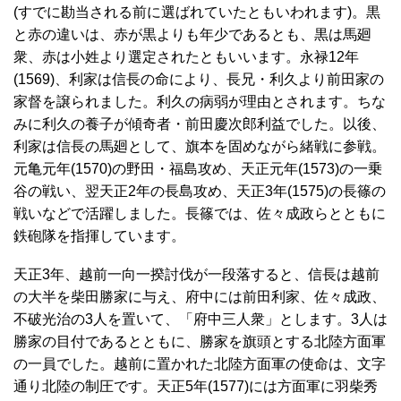
(すでに勘当される前に選ばれていたともいわれます)。黒
と赤の違いは、赤が黒よりも年少であるとも、黒は馬廻
衆、赤は小姓より選定されたともいいます。永禄12年
(1569)、利家は信長の命により、長兄・利久より前田家の
家督を譲られました。利久の病弱が理由とされます。ちな
みに利久の養子が傾奇者・前田慶次郎利益でした。以後、
利家は信長の馬廻として、旗本を固めながら緒戦に参戦。
元亀元年(1570)の野田・福島攻め、天正元年(1573)の一乗
谷の戦い、翌天正2年の長島攻め、天正3年(1575)の長篠の
戦いなどで活躍しました。長篠では、佐々成政らとともに
鉄砲隊を指揮しています。
天正3年、越前一向一揆討伐が一段落すると、信長は越前
の大半を柴田勝家に与え、府中には前田利家、佐々成政、
不破光治の3人を置いて、「府中三人衆」とします。3人は
勝家の目付であるとともに、勝家を旗頭とする北陸方面軍
の一員でした。越前に置かれた北陸方面軍の使命は、文字
通り北陸の制圧です。天正5年(1577)には方面軍に羽柴秀