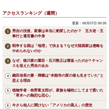
アクセスランキング（週間）
更新：08月07日 00:05
秀吉の没後、家康は本当に豹変したのか？ 五大老・五
奉行と遺言書の中身
戦争する国は「地理」で決まる？なぜ大陸国家は侵略を
やめられないのか
なぜ、徳川家の重臣・石川数正は寝返ったのか? チャン
スを迎えた秀吉の企み
織田信長の妻・帰蝶は“本能寺の変の後も生きていた”と
思える理由
植物学者・牧野富太郎が、家族を犠牲にしてまで貫いた
「草木への熱烈な恋心」
今さら他人に聞けない「アメリカの黒人」の歴史