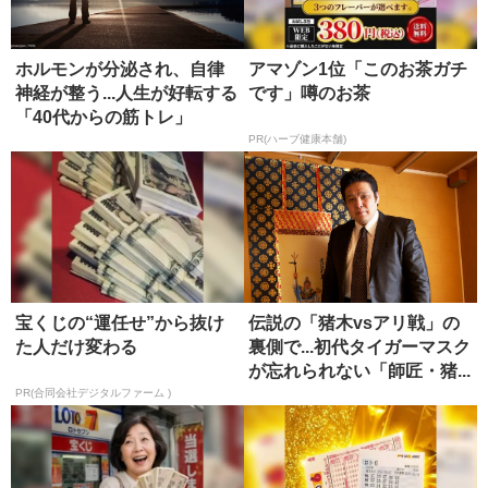
ホルモンが分泌され、自律
アマゾン1位「このお茶ガチ
神経が整う...人生が好転する
です」噂のお茶
「40代からの筋トレ」
PR(ハーブ健康本舗)
宝くじの“運任せ”から抜け
伝説の「猪木vsアリ戦」の
た人だけ変わる
裏側で...初代タイガーマスク
が忘れられない「師匠・猪...
PR(合同会社デジタルファーム )