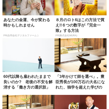
あなたの金運、今が変わる
８月のロト6はこの方法で買
時かもしれません
え!!６つの数字が『完全一
致』する方法
PR(合同会社デジタルファーム )
PR(株式会社MURA)
60代以降も雇われたままで
「3年かけて師を選べ」。豊
良いのか? 老後の不安を解
臣秀長が100万石の大名にな
消する「働き方の選択肢」
れた、独学を超えた学びの
正...