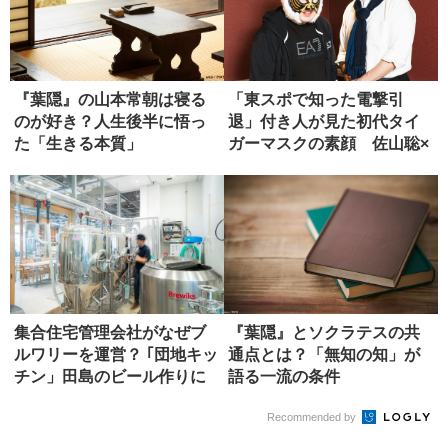
『葉隠』の山本常朝は寝る
「東スポで知った電撃引
のが好き？人生後半に悟っ
退」付き人が見た初代タイ
た「生きる本質」
ガーマスクの素顔 佐山聡×
山崎一夫...
集合住宅管理会社がなぜブ
『葉隠』とソクラテスの共
ルワリーを運営？ ｢団地キッ
通点とは？「無知の知」が
チン」田島のビール作りに
語る一流の条件
注...
Recommended by