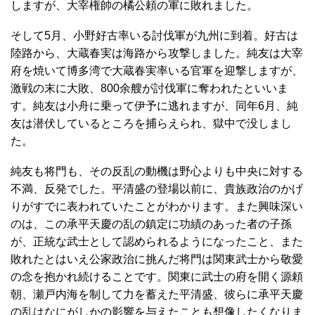
しますが、大宰権帥の橘公頼の軍に敗れました。
そして5月、小野好古率いる討伐軍が九州に到着。好古は
陸路から、大蔵春実は海路から攻撃しました。純友は大宰
府を焼いて博多湾で大蔵春実率いる官軍を迎撃しますが、
激戦の末に大敗、800余艘が討伐軍に奪われたといいま
す。純友は小舟に乗って伊予に逃れますが、同年6月、純
友は潜伏しているところを捕らえられ、獄中で没しまし
た。
純友も将門も、その反乱の動機は野心よりも中央に対する
不満、反発でした。平清盛の登場以前に、貴族政治のかげ
りがすでに表われていたことがわかります。また興味深い
のは、この承平天慶の乱の鎮定に功績のあった者の子孫
が、正統な武士として認められるようになったこと、また
敗れたとはいえ公家政治に挑んだ将門は関東武士から敬愛
の念を抱かれ続けることです。関東に武士の府を開く源頼
朝、瀬戸内海を制して力を蓄えた平清盛、彼らに承平天慶
の乱はなにがしかの影響を与えたことも想像したくなりま