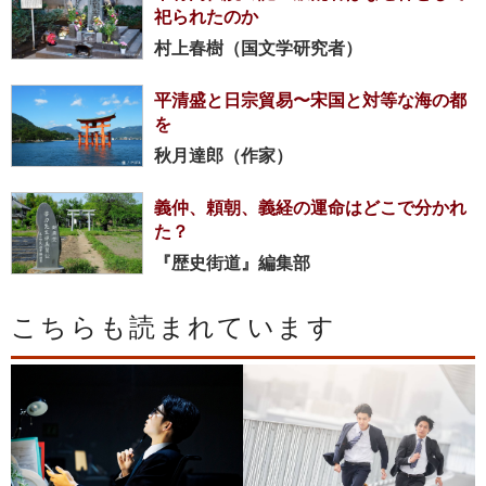
祀られたのか
村上春樹（国文学研究者）
平清盛と日宗貿易〜宋国と対等な海の都
を
秋月達郎（作家）
義仲、頼朝、義経の運命はどこで分かれ
た？
『歴史街道』編集部
こちらも読まれています