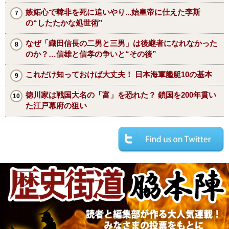
嫉妬心で韓非を死に追いやり...始皇帝に仕えた李斯
の“したたかな処世術”
なぜ「織田信長の二男と三男」は後継者になれなかった
のか？…信雄と信孝の争いと“その後”
これだけ知っておけば大丈夫！ 日本海軍艦艇10の基本
徳川家は戦国大名の「富」を恐れた？ 鎖国を200年貫い
た江戸幕府の狙い