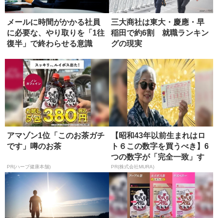
メールに時間がかかる社員
三大商社は東大・慶應・早
に必要な、やり取りを「1往
稲田で約6割 就職ランキン
復半」で終わらせる意識
グの現実
アマゾン1位「このお茶ガチ
【昭和43年以前生まれはロ
です」噂のお茶
ト６この数字を買うべき】6
つの数字が「完全一致」す
る方...
PR(ハーブ健康本舗)
PR(株式会社MURA)