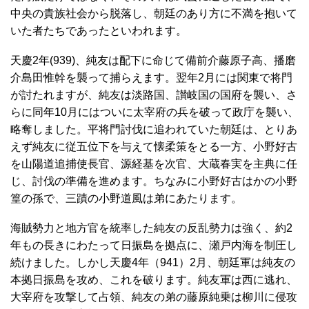
中央の貴族社会から脱落し、朝廷のあり方に不満を抱いて
いた者たちであったといわれます。
天慶2年(939)、純友は配下に命じて備前介藤原子高、播磨
介島田惟幹を襲って捕らえます。翌年2月には関東で将門
が討たれますが、純友は淡路国、讃岐国の国府を襲い、さ
らに同年10月にはついに太宰府の兵を破って政庁を襲い、
略奪しました。平将門討伐に追われていた朝廷は、とりあ
えず純友に従五位下を与えて懐柔策をとる一方、小野好古
を山陽道追捕使長官、源経基を次官、大蔵春実を主典に任
じ、討伐の準備を進めます。ちなみに小野好古はかの小野
篁の孫で、三蹟の小野道風は弟にあたります。
海賊勢力と地方官を統率した純友の反乱勢力は強く、約2
年もの長きにわたって日振島を拠点に、瀬戸内海を制圧し
続けました。しかし天慶4年（941）2月、朝廷軍は純友の
本拠日振島を攻め、これを破ります。純友軍は西に逃れ、
大宰府を攻撃して占領、純友の弟の藤原純乗は柳川に侵攻