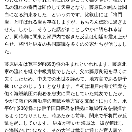
氏の流れの将門は即位して天皇となり、藤原氏の純友は関
白になる約束をした、というのです。比叡山には「将門
岩」と呼ばれる岩も存在しますが、もちろん伝説に過ぎま
せん。しかし、そうした話がまことしやかに語られるほ
ど、同時期に関東と瀬戸内で起きた反乱は朝廷を震え上が
らせ、将門と純友の共同謀議を多くの公家たちが信じまし
た。
藤原純友は寛平5年(893)頃の生まれといわれます。藤原北
家の流れを継ぐ中級貴族でしたが、父の藤原良範を早くに
失くしたため、中央での出世を諦めて、地方官である伊予
掾（いよのじょう）となります。当初は瀬戸内海で強奪を
働く海賊鎮圧の職務を忠実に果たしていた純友でしたが、
やがて瀬戸内海沿岸の海賊や地方官を支配下におくと、承
平6年(936)頃には伊予国日振島を根拠に海賊行為を指揮す
るようになりました。時あたかも前年、関東で平将門が反
乱を起こしています。 純友が率いた海賊は、彼が鎮圧し
た海賊だけではなく、その大半は武芸に通じた官人層で、