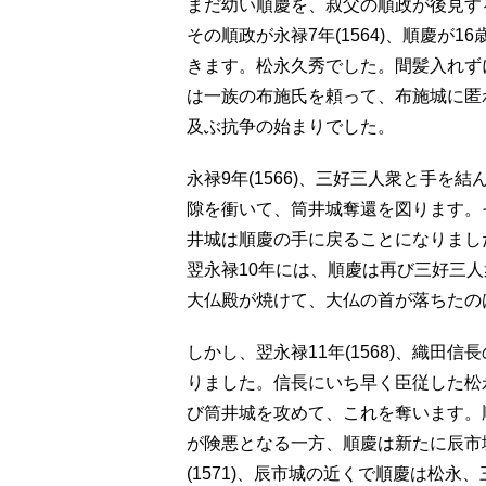
まだ幼い順慶を、叔父の順政が後見す
その順政が永禄7年(1564)、順慶が
きます。松永久秀でした。間髪入れず
は一族の布施氏を頼って、布施城に匿
及ぶ抗争の始まりでした。
永禄9年(1566)、三好三人衆と手
隙を衝いて、筒井城奪還を図ります。
井城は順慶の手に戻ることになりまし
翌永禄10年には、順慶は再び三好三
大仏殿が焼けて、大仏の首が落ちたの
しかし、翌永禄11年(1568)、織
りました。信長にいち早く臣従した松
び筒井城を攻めて、これを奪います。
が険悪となる一方、順慶は新たに辰市
(1571)、辰市城の近くで順慶は松