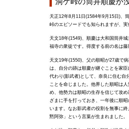
洞ケ峠の筒井順慶が
天正12年8月11日(1584年9月15
峠のエピソードでも知られますが、実
天文18年(1549)、順慶は大和国
福寺の衆徒です。得度する前の名は藤
天文19年(1550)、父の順昭が27
は、自分の跡は順慶が継ぐことを家臣
代わり(影武者)として、奈良に住む
ことを命じました。他界した順昭は人
め、他勢力は順昭の生存を信じて攻め
ざまに手を打っておき、一年後に順昭
います。なお影武者の役割を無事に終
黙阿弥」という言葉が生まれました。