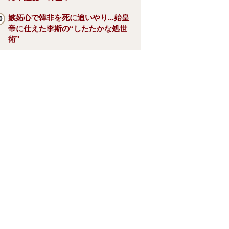
嫉妬心で韓非を死に追いやり...始皇
帝に仕えた李斯の“したたかな処世
術”