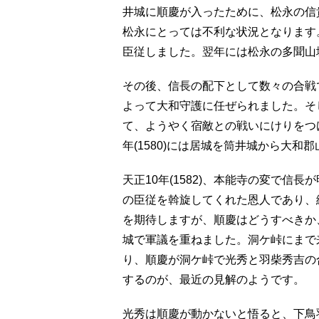
井城に順慶が入ったために、松永の信
松永にとっては不利な状況となります
臣従しました。翌年には松永の多聞山
その後、信長の配下として数々の合戦で
よって大和守護に任ぜられました。そ
て、ようやく宿敵との戦いにけりをつ
年(1580)には居城を筒井城から大
天正10年(1582)、本能寺の変で
の臣従を斡旋してくれた恩人であり、
を期待しますが、順慶はどうすべきか
城で軍議を重ねました。洞ケ峠にまで
り、順慶が洞ケ峠で光秀と羽柴秀吉の
するのが、最近の見解のようです。
光秀は順慶が動かないと悟ると、下鳥