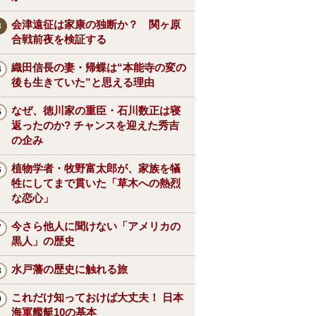
会津遠征は家康の独断か？ 関ヶ原
合戦前夜を検証する
織田信長の妻・帰蝶は“本能寺の変の
後も生きていた”と思える理由
なぜ、徳川家の重臣・石川数正は寝
返ったのか? チャンスを迎えた秀吉
の企み
植物学者・牧野富太郎が、家族を犠
牲にしてまで貫いた「草木への熱烈
な恋心」
今さら他人に聞けない「アメリカの
黒人」の歴史
水戸藩の歴史に触れる旅
これだけ知っておけば大丈夫！ 日本
海軍艦艇10の基本