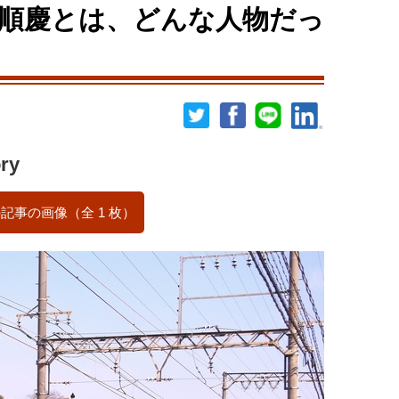
順慶とは、どんな人物だっ
ry
記事の画像（全 1 枚）