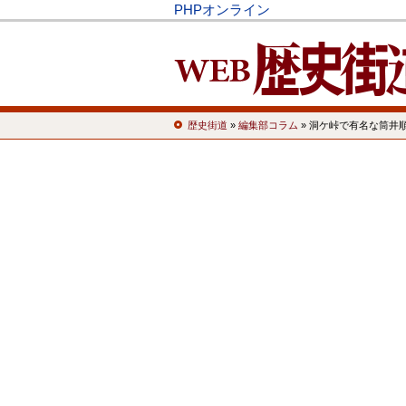
PHPオンライン
歴史街道
»
編集部コラム
» 洞ケ峠で有名な筒井