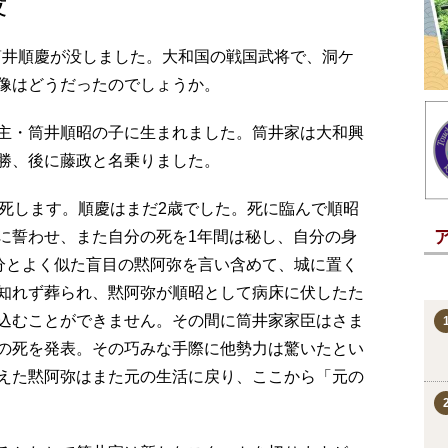
没
日)、筒井順慶が没しました。大和国の戦国武将で、洞ケ
像はどうだったのでしょうか。
筒井城主・筒井順昭の子に生まれました。筒井家は大和興
勝、後に藤政と名乗りました。
歳で病死します。順慶はまだ2歳でした。死に臨んで順昭
に誓わせ、また自分の死を1年間は秘し、自分の身
自分とよく似た盲目の黙阿弥を言い含めて、城に置く
知れず葬られ、黙阿弥が順昭として病床に伏したた
込むことができません。その間に筒井家家臣はさま
の死を発表。その巧みな手際に他勢力は驚いたとい
えた黙阿弥はまた元の生活に戻り、ここから「元の