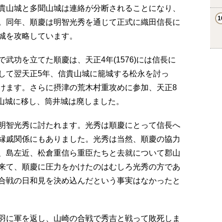
貴山城と多聞山城は連絡が分断されることになり、
。同年、順慶は明智光秀を通じて正式に織田信長に
城を攻略しています。
武功を立てた順慶は、天正4年(1576)には信長に
して翌天正5年、信貴山城に籠城する松永を討っ
けます。さらに摂津の荒木村重攻めに参加、天正8
和郡山城に移し、筒井城は廃しました。
信長が明智光秀に討たれます。光秀は順慶にとって信長へ
縁戚関係にもありました。光秀は当然、順慶の協力
、島左近、松倉重信ら重臣たちと去就について郡山
来て、順慶に圧力をかけたのはむしろ光秀の方であ
合戦の日和見を決め込んだという事実はなかったと
羽に軍を返し、山崎の合戦で秀吉と戦って敗死しま