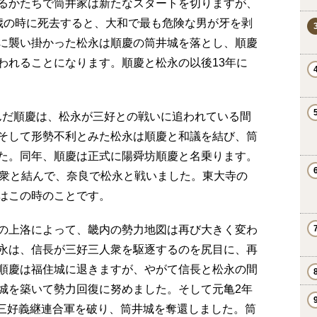
るかたちで筒井家は新たなスタートを切りますが、
16歳の時に死去すると、大和で最も危険な男が牙を剥
に襲い掛かった松永は順慶の筒井城を落とし、順慶
われることになります。順慶と松永の以後13年に
を結んだ順慶は、松永が三好との戦いに追われている間
そして形勢不利とみた松永は順慶と和議を結び、筒
た。同年、順慶は正式に陽舜坊順慶と名乗ります。
人衆と結んで、奈良で松永と戦いました。東大寺の
はこの時のことです。
田信長の上洛によって、畿内の勢力地図は再び大きく変わ
永は、信長が三好三人衆を駆逐するのを尻目に、再
順慶は福住城に退きますが、やがて信長と松永の間
城を築いて勢力回復に努めました。そして元亀2年
永、三好義継連合軍を破り、筒井城を奪還しました。筒