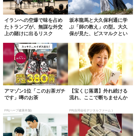
イランへの空爆で味を占め
坂本龍馬と大久保利通に学
たトランプが、無謀な外交
ぶ「師の教え」の型。大久
上の賭けに出るリスク
保が見た、ビスマルクとい
う究極の...
アマゾン1位「このお茶ガチ
【宝くじ落選】外れ続ける
です」噂のお茶
流れ、ここで断ちませんか
PR(ハーブ健康本舗)
PR(合同会社デジタルファーム )