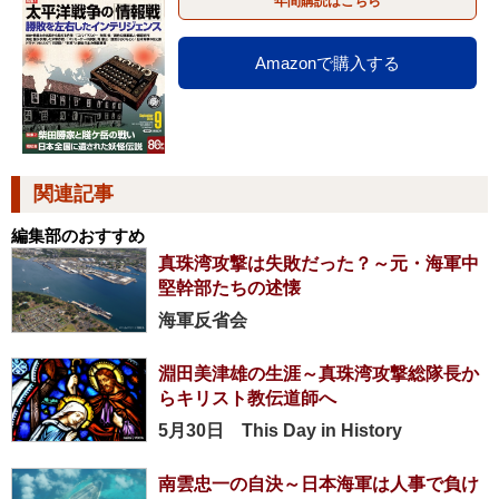
年間購読はこちら
Amazonで購入する
関連記事
編集部のおすすめ
真珠湾攻撃は失敗だった？～元・海軍中
堅幹部たちの述懐
海軍反省会
淵田美津雄の生涯～真珠湾攻撃総隊長か
らキリスト教伝道師へ
5月30日 This Day in History
南雲忠一の自決～日本海軍は人事で負け