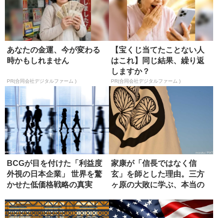
あなたの金運、今が変わる
【宝くじ当てたことない人
時かもしれません
はこれ】同じ結果、繰り返
しますか？
PR(合同会社デジタルファーム )
PR(合同会社デジタルファーム )
BCGが目を付けた「利益度
家康が「信長ではなく信
外視の日本企業」 世界を驚
玄」を師とした理由。三方
かせた低価格戦略の真実
ヶ原の大敗に学ぶ、本当の
師の選び方