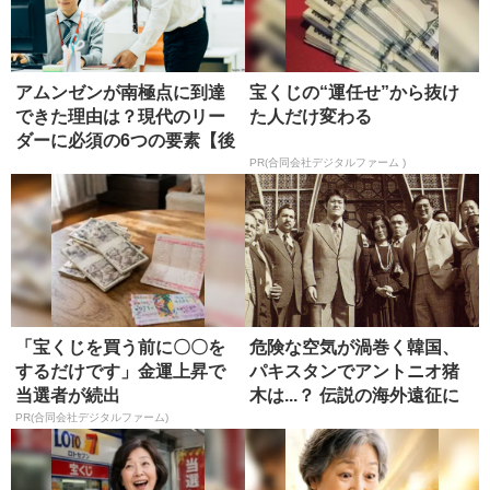
アムンゼンが南極点に到達
宝くじの“運任せ”から抜け
できた理由は？現代のリー
た人だけ変わる
ダーに必須の6つの要素【後
編】
PR(合同会社デジタルファーム )
「宝くじを買う前に〇〇を
危険な空気が渦巻く韓国、
するだけです」金運上昇で
パキスタンでアントニオ猪
当選者が続出
木は...？ 伝説の海外遠征に
同...
PR(合同会社デジタルファーム)