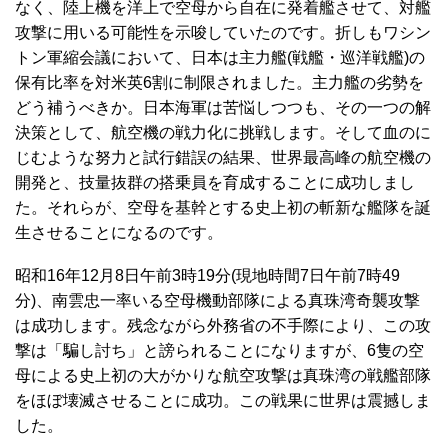
なく、陸上機を洋上で空母から自在に発着艦させて、対艦
攻撃に用いる可能性を示唆していたのです。折しもワシン
トン軍縮会議において、日本は主力艦(戦艦・巡洋戦艦)の
保有比率を対米英6割に制限されました。主力艦の劣勢を
どう補うべきか。日本海軍は苦悩しつつも、その一つの解
決策として、航空機の戦力化に挑戦します。そして血のに
じむような努力と試行錯誤の結果、世界最高峰の航空機の
開発と、技量抜群の搭乗員を育成することに成功しまし
た。それらが、空母を基幹とする史上初の斬新な艦隊を誕
生させることになるのです。
昭和16年12月8日午前3時19分(現地時間7日午前7時49
分)、南雲忠一率いる空母機動部隊による真珠湾奇襲攻撃
は成功します。残念ながら外務省の不手際により、この攻
撃は「騙し討ち」と謗られることになりますが、6隻の空
母による史上初の大がかりな航空攻撃は真珠湾の戦艦部隊
をほぼ壊滅させることに成功。この戦果に世界は震撼しま
した。