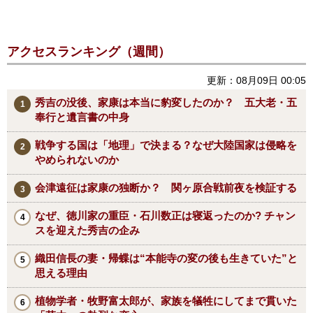
アクセスランキング（週間）
更新：08月09日 00:05
秀吉の没後、家康は本当に豹変したのか？ 五大老・五
奉行と遺言書の中身
戦争する国は「地理」で決まる？なぜ大陸国家は侵略を
やめられないのか
会津遠征は家康の独断か？ 関ヶ原合戦前夜を検証する
なぜ、徳川家の重臣・石川数正は寝返ったのか? チャン
スを迎えた秀吉の企み
織田信長の妻・帰蝶は“本能寺の変の後も生きていた”と
思える理由
植物学者・牧野富太郎が、家族を犠牲にしてまで貫いた