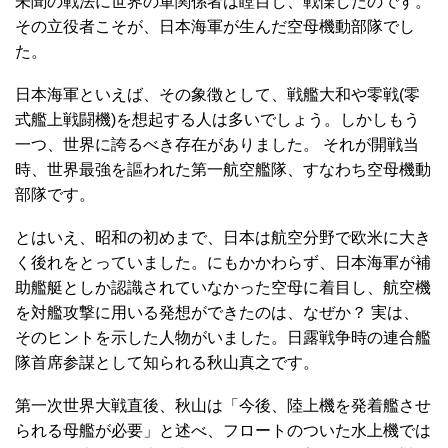
未聞の戦法に世界の軍関係者は瞠目し、戦慄したのです。
その立役者こそが、日本海軍が生んだ空母機動部隊でし
た。
日本海軍といえば、その象徴として、戦艦大和や零戦(零
式艦上戦闘機)を想起する人は多いでしょう。しかしもう
一つ、世界に誇るべき存在がありました。 それが開戦当
時、世界最強を謳われた第一航空艦隊、すなわち空母機動
部隊です。
とはいえ、昭和の初めまで、日本は航空分野で欧米に大き
く後れをとっていました。にもかかわらず、日本海軍が補
助艦艇としか認識されていなかった空母に着目し、航空機
を対艦攻撃に用いる発想ができたのは、なぜか？ 実は、
そのヒントを示した人物がいました。日露戦争時の連合艦
隊首席参謀として知られる秋山真之です。
第一次世界大戦直後、秋山は「今後、陸上機を発着艦させ
られる母艦が必要」と述べ、フロートのついた水上機では