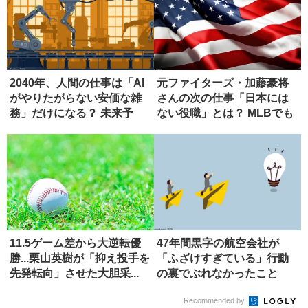
2040年、人間の仕事は「AI
元ファイターズ・加藤豪将
がやりたがらない安価な雑
さんの次の仕事「日本には
務」だけになる？ 未来予
ない役職」とは？ MLBでも
測...
希少
11.5ゲーム差から大逆転優
47年間黒字の航空会社が
勝...栗山英樹が「抑え投手を
「ふざけすぎている」行動
先発転向」させた大胆采...
の裏でぶれなかったこと
Recommended by