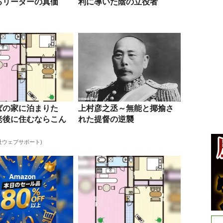
るリーダーの真価
利に導いた陰の立役者
ばの家に泊まりた
上村彦之丞～無能と揶揄さ
老後に住むならこん
れた提督の逆襲
社ウェブサポート)