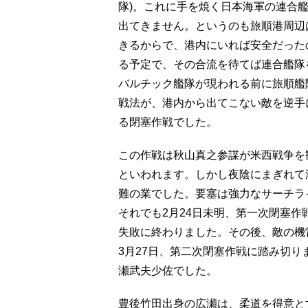
隊)。これに手を焼く日本海軍の連合
出てきません。というのも旅順港周辺
きるからで、港内にいれば安全だった
る予定で、その合流を待てば連合艦隊
バルチック艦隊が現われる前に旅順艦
戦法が、港内から出てこない敵を逆手
る閉塞作戦でした。
この作戦は秋山真之参謀が米西戦争を
といわれます。しかし夜陰にまぎれて
難の業でした。要塞は強力なサーチラ
それでも2月24日未明、第一次閉塞
失敗に終わりました。その後、敵の機
3月27日、第二次閉塞作戦に踏み切
瀬武夫少佐でした。
豊後竹田出身の広瀬は、柔道を得意と