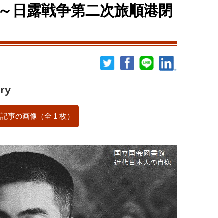
～日露戦争第二次旅順港閉
ry
記事の画像（全 1 枚）