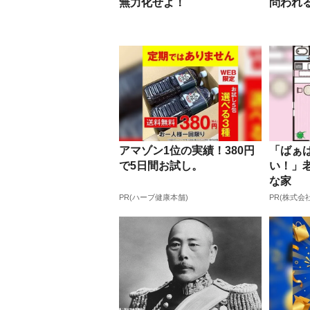
無力化せよ！
問われ
アマゾン1位の実績！380円
「ばぁ
で5日間お試し。
い！」
な家
PR(ハーブ健康本舗)
PR(株式会