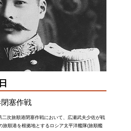
日
港閉塞作戦
戦争の第二次旅順港閉塞作戦において、広瀬武夫少佐が戦
島の旅順港を根拠地とするロシア太平洋艦隊(旅順艦